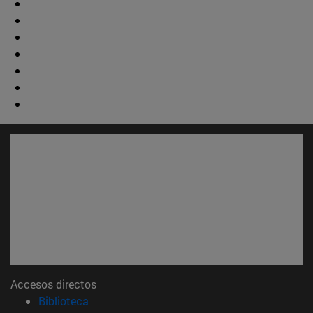
Accesos directos
(abre en nueva ventana)
Biblioteca