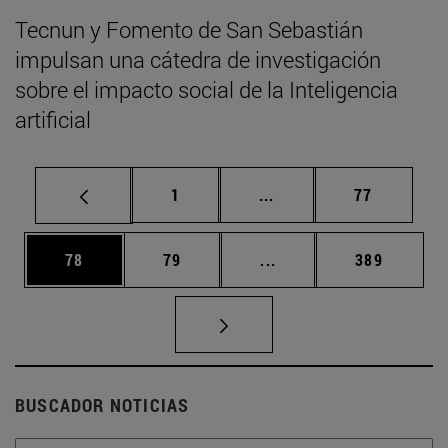
Tecnun y Fomento de San Sebastián
impulsan una cátedra de investigación
sobre el impacto social de la Inteligencia
artificial
Página
Páginas intermedias Us
Página
1
...
77
Página
Página
Páginas intermedias U
Página
78
79
...
389
BUSCADOR NOTICIAS