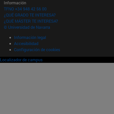
Información
TFNO +34 948 42 56 00
¿QUÉ GRADO TE INTERESA?
¿QUÉ MÁSTER TE INTERESA?
© Universidad de Navarra
Información legal
Accesibilidad
Configuración de cookies
Localizador de campus