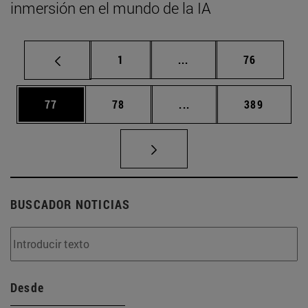
inmersión en el mundo de la IA
Página
Páginas intermedias Us
Página
1
...
76
Página
Página
Páginas intermedias U
Página
77
78
...
389
BUSCADOR NOTICIAS
Desde