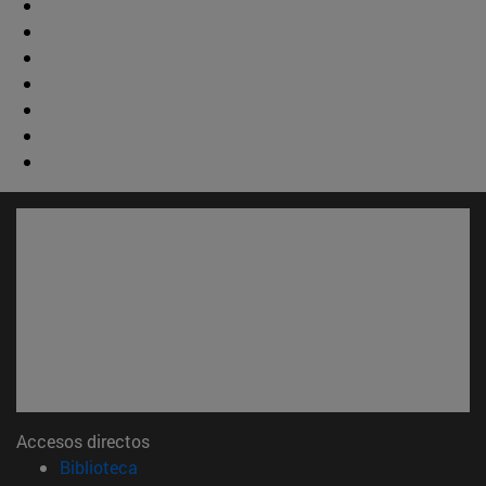
Accesos directos
(abre en nueva ventana)
Biblioteca