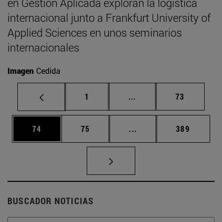
en Gestión Aplicada exploran la logística
internacional junto a Frankfurt University of
Applied Sciences en unos seminarios
internacionales
Imagen
Cedida
Página
Páginas intermedias Us
Página
1
...
73
Página
Página
Páginas intermedias U
Página
74
75
...
389
BUSCADOR NOTICIAS