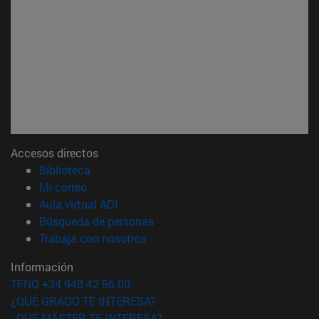
Accesos directos
(abre en nueva ventana)
Biblioteca
(abre en nueva ventana)
Mi correo
(abre en nueva ventana)
Aula virtual ADI
(abre en nueva ventana)
Búsqueda de personas
(abre en nueva ventana)
Trabaja con nosotros
Información
TFNO +34 948 42 56 00
¿QUÉ GRADO TE INTERESA?
¿QUÉ MÁSTER TE INTERESA?