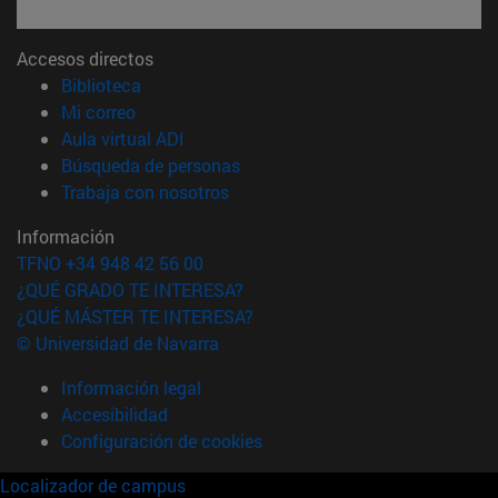
Accesos directos
(abre en nueva ventana)
Biblioteca
(abre en nueva ventana)
Mi correo
(abre en nueva ventana)
Aula virtual ADI
(abre en nueva ventana)
Búsqueda de personas
(abre en nueva ventana)
Trabaja con nosotros
Información
TFNO +34 948 42 56 00
¿QUÉ GRADO TE INTERESA?
¿QUÉ MÁSTER TE INTERESA?
© Universidad de Navarra
Información legal
Accesibilidad
Configuración de cookies
Localizador de campus