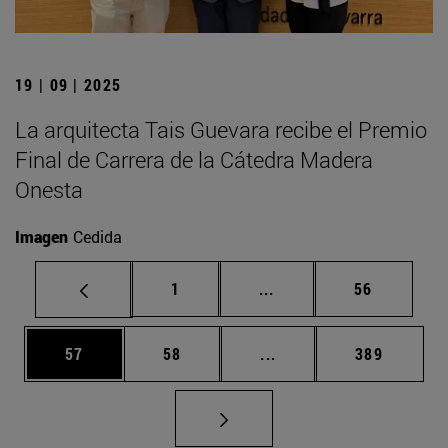
19 | 09 | 2025
La arquitecta Tais Guevara recibe el Premio
Final de Carrera de la Cátedra Madera
Onesta
Imagen
Cedida
Página
Páginas intermedias Us
Página
1
...
56
Página
Página
Páginas intermedias U
Página
57
58
...
389