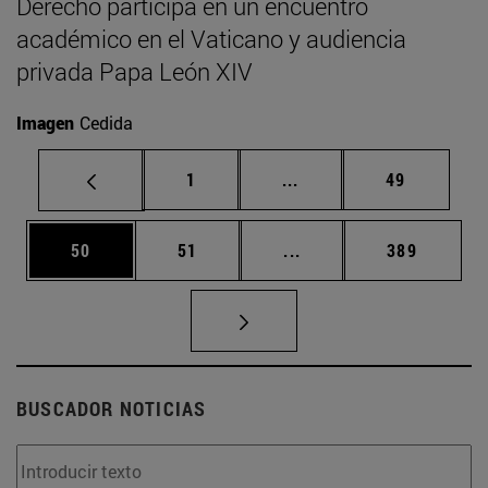
Derecho participa en un encuentro
académico en el Vaticano y audiencia
privada Papa León XIV
Imagen
Cedida
Página
Páginas intermedias Us
Página
1
...
49
Página
Página
Páginas intermedias U
Página
50
51
...
389
BUSCADOR NOTICIAS