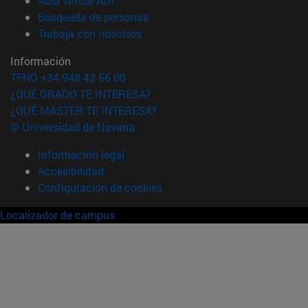
Aula virtual ADI
(abre en nueva ventana)
Búsqueda de personas
(abre en nueva ventana)
Trabaja con nosotros
Información
TFNO +34 948 42 56 00
¿QUÉ GRADO TE INTERESA?
¿QUÉ MÁSTER TE INTERESA?
© Universidad de Navarra
Información legal
Accesibilidad
Configuración de cookies
Localizador de campus