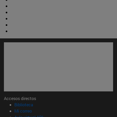
Accesos directos
(abre en nueva ventana)
Biblioteca
(abre en nueva ventana)
Mi correo
(abre en nueva ventana)