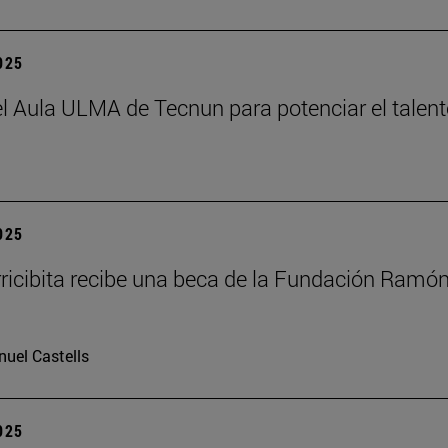
2025
el Aula ULMA de Tecnun para potenciar el talen
2025
rricibita recibe una beca de la Fundación Ramó
uel Castells
2025