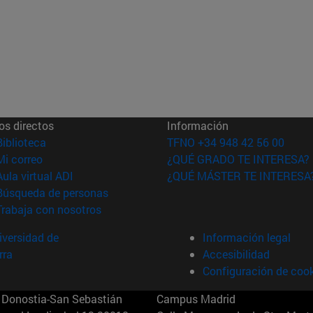
os directos
Información
(abre en nueva ventana)
Biblioteca
TFNO +34 948 42 56 00
(abre en nueva ventana)
Mi correo
¿QUÉ GRADO TE INTERESA?
(abre en nueva ventana)
Aula virtual ADI
¿QUÉ MÁSTER TE INTERESA
(abre en nueva ventana)
Búsqueda de personas
(abre en nueva ventana)
Trabaja con nosotros
versidad de
Información legal
rra
Accesibilidad
Configuración de coo
Donostia-San Sebastián
Campus Madrid