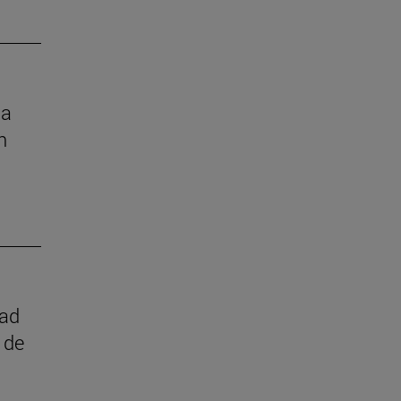
la
n
dad
 de