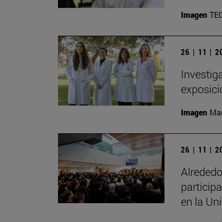
Imagen
TE
26 | 11 | 
Investig
exposici
Imagen
Man
26 | 11 | 
Alrededo
particip
en la Un