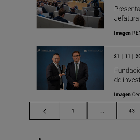
Presenta
Jefatura
Imagen
RE
21 | 11 | 
Fundació
de inves
Imagen
Ced
Página
Páginas interm
Pág
1
...
43