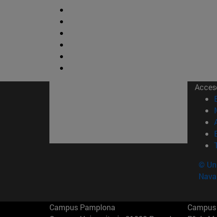
Acces
© Uni
Nava
Campus Pamplona
Campus 