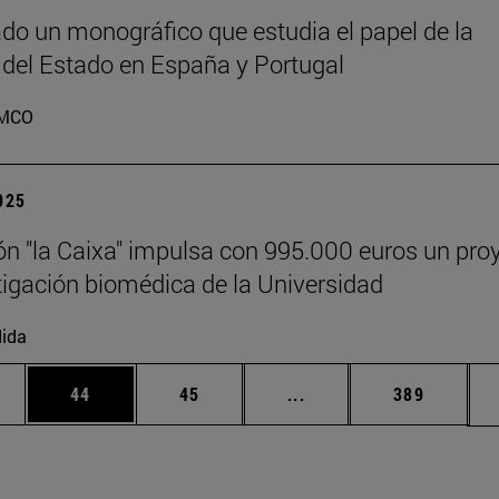
do un monográfico que estudia el papel de la
 del Estado en España y Portugal
MCO
2025
n "la Caixa" impulsa con 995.000 euros un pro
tigación biomédica de la Universidad
ida
edias Use TAB para desplazarse.
ina
Página
Página
Páginas intermedias Us
Página
44
45
...
389