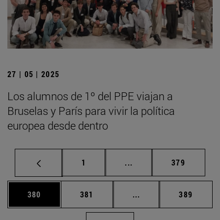
27 | 05 | 2025
Los alumnos de 1º del PPE viajan a
Bruselas y París para vivir la política
europea desde dentro
Página
Páginas intermedias Us
Página
1
...
379
Página
Página
Páginas intermedias 
Página
380
381
...
389