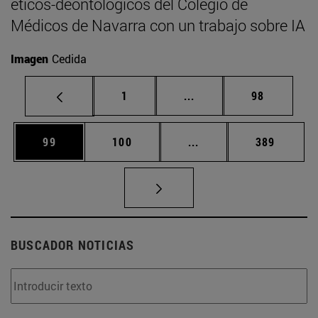
éticos-deontológicos del Colegio de
Médicos de Navarra con un trabajo sobre IA
Imagen
Cedida
Página
Páginas intermedias Us
Página
1
...
98
Página
Página
Páginas intermedias U
Página
99
100
...
389
BUSCADOR NOTICIAS