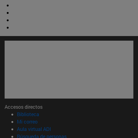
Accesos directos
(abre en nueva ventana)
Biblioteca
(abre en nueva ventana)
Mi correo
(abre en nueva ventana)
Aula virtual ADI
(abre en nueva ventana)
Búsqueda de personas