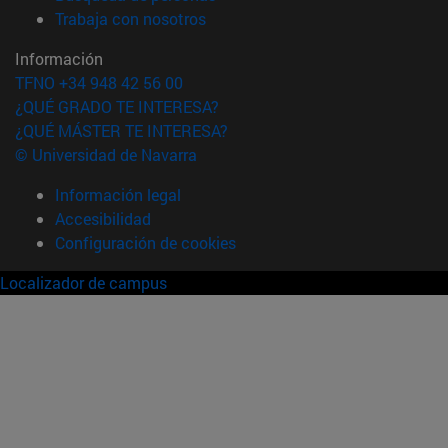
(abre en nueva ventana)
Trabaja con nosotros
Información
TFNO +34 948 42 56 00
¿QUÉ GRADO TE INTERESA?
¿QUÉ MÁSTER TE INTERESA?
© Universidad de Navarra
Información legal
Accesibilidad
Configuración de cookies
Localizador de campus