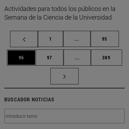
Actividades para todos los públicos en la
Semana de la Ciencia de la Universidad
Página
Páginas intermedias Us
Página
1
...
95
Página
Página
Páginas intermedias U
Página
96
97
...
389
BUSCADOR NOTICIAS