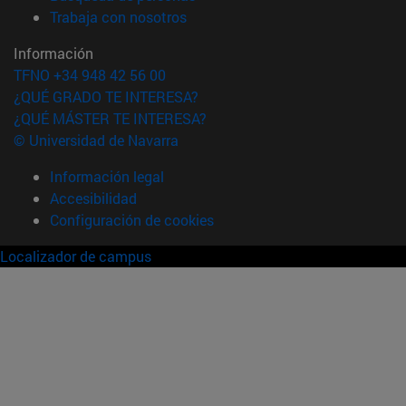
(abre en nueva ventana)
Trabaja con nosotros
Información
TFNO +34 948 42 56 00
¿QUÉ GRADO TE INTERESA?
¿QUÉ MÁSTER TE INTERESA?
© Universidad de Navarra
Información legal
Accesibilidad
Configuración de cookies
Localizador de campus