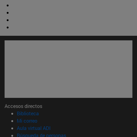
Accesos directos
(abre en nueva ventana)
Biblioteca
(abre en nueva ventana)
Mi correo
(abre en nueva ventana)
Aula virtual ADI
(abre en nueva ventana)
Búsqueda de personas