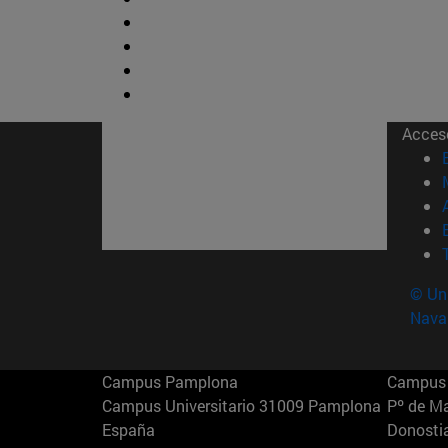
Acces
© Uni
Nava
Campus Pamplona
Campus 
Campus Universitario 31009 Pamplona
Pº de M
España
Donosti