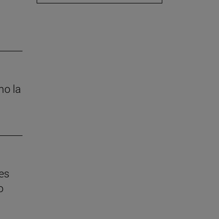
mo la
es
o