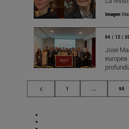
La revis
Imagen
Man
04 | 12 | 
José Man
europea 
profundi
Página
Páginas interm
Pág
1
...
90