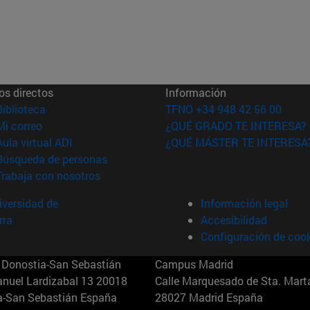
os directos
Información
(abre en nueva ventana)
Biblioteca
TFNO +34 948 42 56 00
(abre en nueva ventana)
Mi correo
¿QUÉ GRADO TE INTERESA?
(abre en nueva ventana)
Aula virtual ADI
¿QUÉ MÁSTER TE INTERESA
(abre en nueva ventana)
Búsqueda de personas
(abre en nueva ventana)
Trabaja con nosotros
versidad de
Información legal
rra
Accesibilidad
Configuración de coo
Donostia-San Sebastián
Campus Madrid
anuel Lardizabal 13 20018
Calle Marquesado de Sta. Marta
a-San Sebastián España
28027 Madrid España