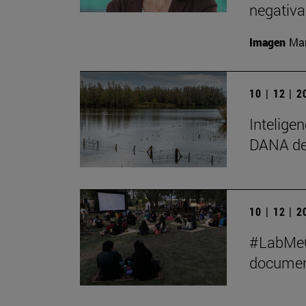
negativa
Imagen
Man
10 | 12 | 
Inteligen
DANA de
10 | 12 | 
#LabMeCr
document