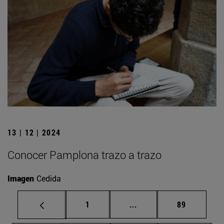
13 | 12 | 2024
Conocer Pamplona trazo a trazo
Imagen
Cedida
Página
Páginas intermedias Us
Página
1
...
89