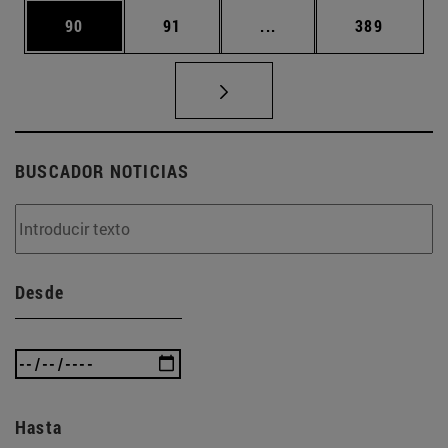
Página
Página
Páginas intermedias U
Página
90
91
...
389
BUSCADOR NOTICIAS
Desde
Hasta