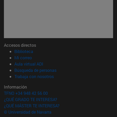
Accesos directos
(abre en nueva ventana)
Biblioteca
(abre en nueva ventana)
Mi correo
(abre en nueva ventana)
Aula virtual ADI
(abre en nueva ventana)
Búsqueda de personas
(abre en nueva ventana)
Trabaja con nosotros
Información
TFNO +34 948 42 56 00
¿QUÉ GRADO TE INTERESA?
¿QUÉ MÁSTER TE INTERESA?
© Universidad de Navarra