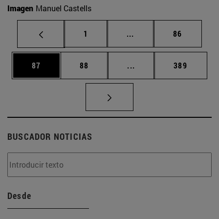
Imagen
Manuel Castells
Página
Páginas intermedias Us
Página
1
...
86
Página
Página
Páginas intermedias U
Página
87
88
...
389
BUSCADOR NOTICIAS
Desde