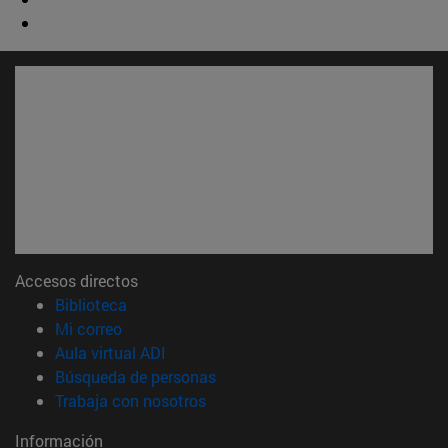
Accesos directos
(abre en nueva ventana)
Biblioteca
(abre en nueva ventana)
Mi correo
(abre en nueva ventana)
Aula virtual ADI
(abre en nueva ventana)
Búsqueda de personas
(abre en nueva ventana)
Trabaja con nosotros
Información