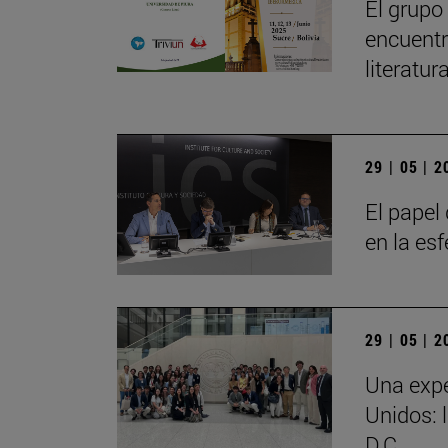
El grupo
encuentr
literatu
29 | 05 | 
El papel 
en la es
29 | 05 | 
Una expe
Unidos: 
D.C.