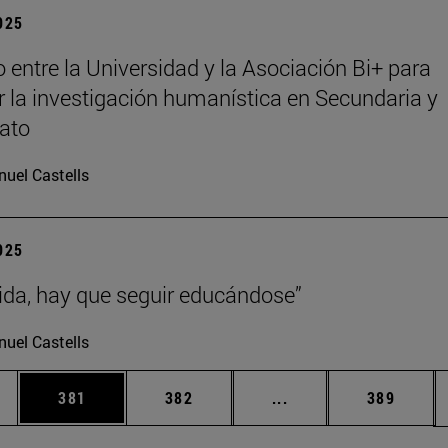
2025
 entre la Universidad y la Asociación Bi+ para
 la investigación humanística en Secundaria y
rato
uel Castells
2025
vida, hay que seguir educándose”
uel Castells
ias Use TAB para desplazarse.
a
Página
Página
Páginas intermedias 
Página
381
382
...
389