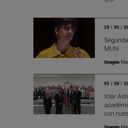
29 | 05 | 
Segunda 
MUN
Imagen
Man
05 | 06 | 
Icíar As
académic
con nues
Imagen
Man