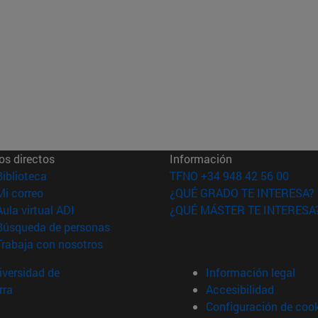
os directos
Información
(abre en nueva ventana)
Biblioteca
TFNO +34 948 42 56 00
(abre en nueva ventana)
Mi correo
¿QUÉ GRADO TE INTERESA?
(abre en nueva ventana)
Aula virtual ADI
¿QUÉ MÁSTER TE INTERESA
(abre en nueva ventana)
Búsqueda de personas
(abre en nueva ventana)
Trabaja con nosotros
versidad de
Información legal
rra
Accesibilidad
Configuración de coo