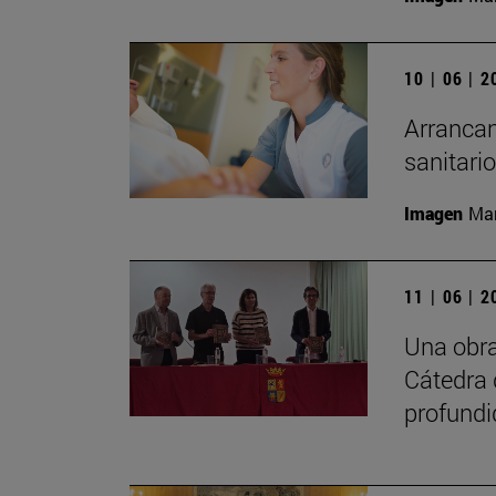
10 | 06 | 
Arrancan
sanitari
Imagen
Man
11 | 06 | 
Una obra
Cátedra 
profundi