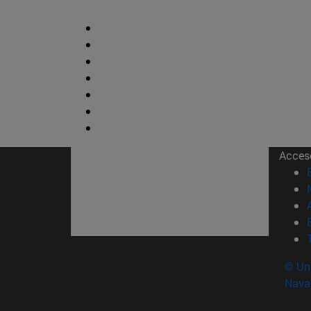
Acces
© Uni
Nava