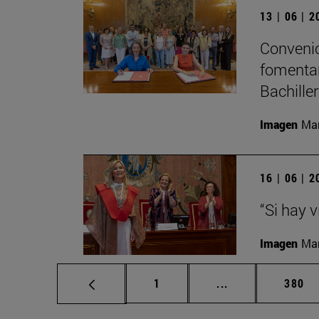
13 | 06 | 
Convenio
fomentar
Bachille
Imagen
Man
16 | 06 | 
“Si hay 
Imagen
Man
Página
Páginas intermed
Págin
1
...
380