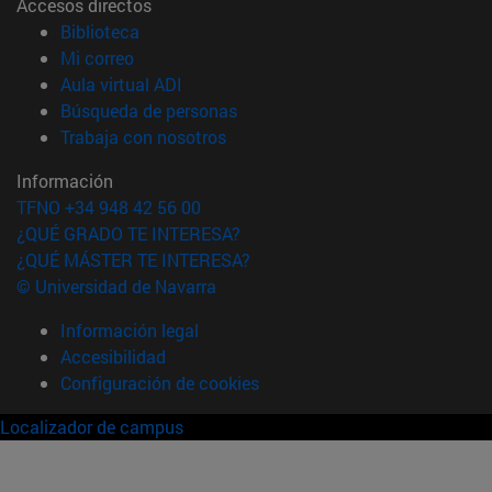
Accesos directos
(abre en nueva ventana)
Biblioteca
(abre en nueva ventana)
Mi correo
(abre en nueva ventana)
Aula virtual ADI
(abre en nueva ventana)
Búsqueda de personas
(abre en nueva ventana)
Trabaja con nosotros
Información
TFNO +34 948 42 56 00
¿QUÉ GRADO TE INTERESA?
¿QUÉ MÁSTER TE INTERESA?
© Universidad de Navarra
Información legal
Accesibilidad
Configuración de cookies
Localizador de campus