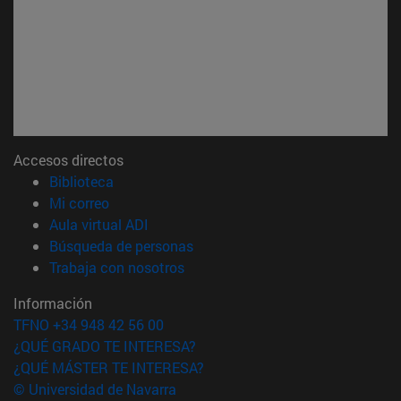
Accesos directos
(abre en nueva ventana)
Biblioteca
(abre en nueva ventana)
Mi correo
(abre en nueva ventana)
Aula virtual ADI
(abre en nueva ventana)
Búsqueda de personas
(abre en nueva ventana)
Trabaja con nosotros
Información
TFNO +34 948 42 56 00
¿QUÉ GRADO TE INTERESA?
¿QUÉ MÁSTER TE INTERESA?
© Universidad de Navarra