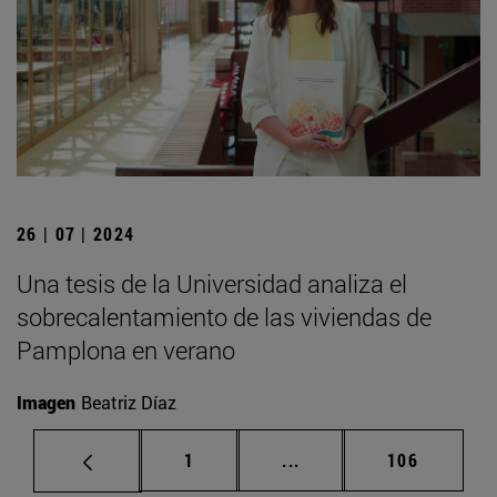
26 | 07 | 2024
Una tesis de la Universidad analiza el
sobrecalentamiento de las viviendas de
Pamplona en verano
Imagen
Beatriz Díaz
Página
Páginas intermedias Us
Página
1
...
106