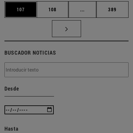
Página
Página
Páginas intermedias 
Página
107
108
...
389
BUSCADOR NOTICIAS
Desde
Hasta