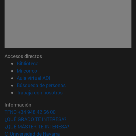
Accesos directos
(abre en nueva ventana)
Biblioteca
(abre en nueva ventana)
Mi correo
(abre en nueva ventana)
Aula virtual ADI
(abre en nueva ventana)
Búsqueda de personas
(abre en nueva ventana)
Trabaja con nosotros
Información
TFNO +34 948 42 56 00
¿QUÉ GRADO TE INTERESA?
¿QUÉ MÁSTER TE INTERESA?
© Universidad de Navarra