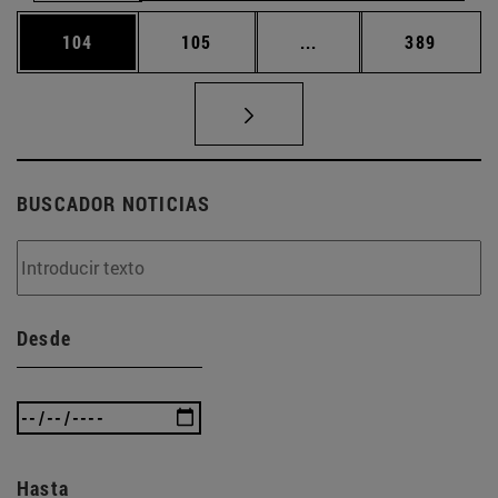
Página
Página
Páginas intermedias 
Página
104
105
...
389
BUSCADOR NOTICIAS
Desde
Hasta