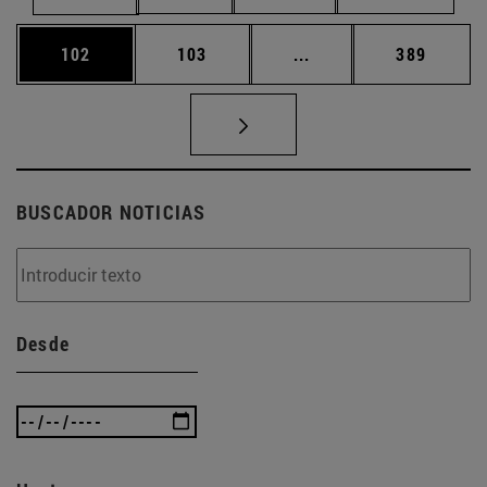
Página
Página
Páginas intermedias 
Página
102
103
...
389
BUSCADOR NOTICIAS
Desde