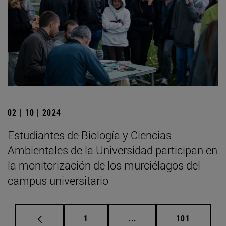
02 | 10 | 2024
Estudiantes de Biología y Ciencias
Ambientales de la Universidad participan en
la monitorización de los murciélagos del
campus universitario
Página
Páginas intermedias Us
Página
1
...
101