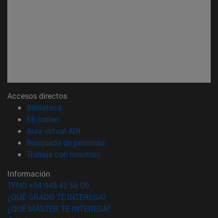
Accesos directos
(abre en nueva ventana)
Biblioteca
(abre en nueva ventana)
Mi correo
(abre en nueva ventana)
Aula virtual ADI
(abre en nueva ventana)
Búsqueda de personas
(abre en nueva ventana)
Trabaja con nosotros
Información
TFNO +34 948 42 56 00
¿QUÉ GRADO TE INTERESA?
¿QUÉ MÁSTER TE INTERESA?