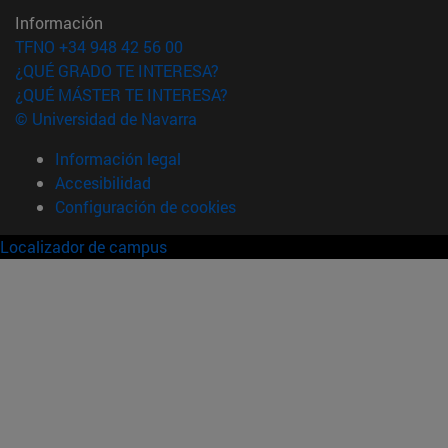
Información
TFNO +34 948 42 56 00
¿QUÉ GRADO TE INTERESA?
¿QUÉ MÁSTER TE INTERESA?
© Universidad de Navarra
Información legal
Accesibilidad
Configuración de cookies
Localizador de campus