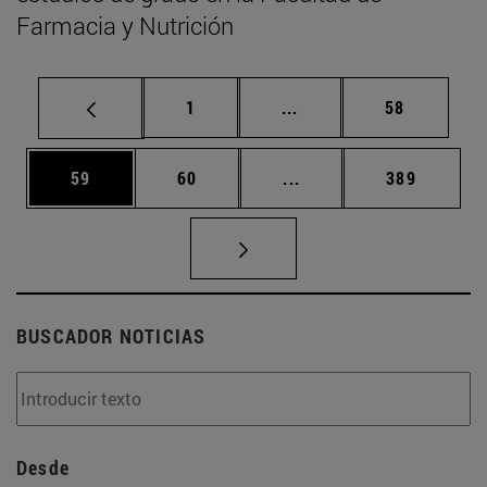
Farmacia y Nutrición
Página
Páginas intermedias Us
Página
1
...
58
Página
Página
Páginas intermedias U
Página
59
60
...
389
BUSCADOR NOTICIAS
Desde