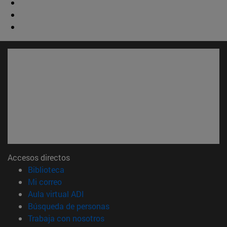
Accesos directos
(abre en nueva ventana)
Biblioteca
(abre en nueva ventana)
Mi correo
(abre en nueva ventana)
Aula virtual ADI
(abre en nueva ventana)
Búsqueda de personas
(abre en nueva ventana)
Trabaja con nosotros