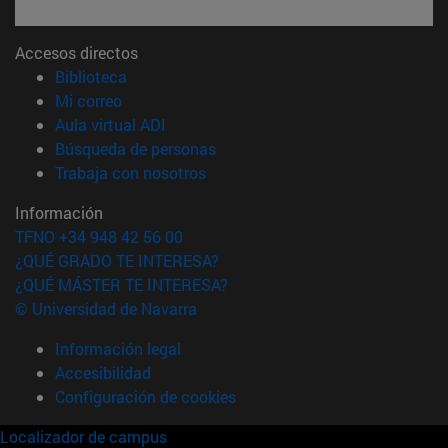
Accesos directos
(abre en nueva ventana)
Biblioteca
(abre en nueva ventana)
Mi correo
(abre en nueva ventana)
Aula virtual ADI
(abre en nueva ventana)
Búsqueda de personas
(abre en nueva ventana)
Trabaja con nosotros
Información
TFNO +34 948 42 56 00
¿QUÉ GRADO TE INTERESA?
¿QUÉ MÁSTER TE INTERESA?
© Universidad de Navarra
Información legal
Accesibilidad
Configuración de cookies
Localizador de campus