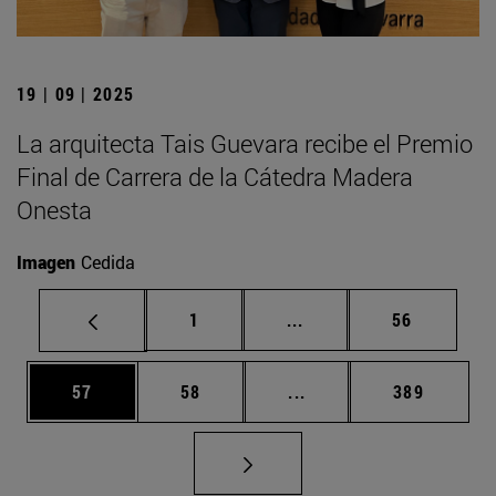
19 | 09 | 2025
La arquitecta Tais Guevara recibe el Premio
Final de Carrera de la Cátedra Madera
Onesta
Imagen
Cedida
Página
Páginas intermedias Us
Página
1
...
56
Página
Página
Páginas intermedias U
Página
57
58
...
389