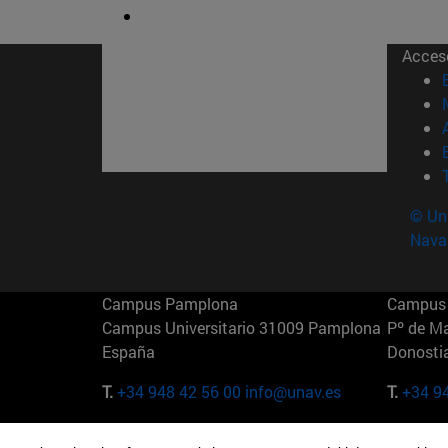
Acces
© Uni
Nava
Campus Pamplona
Campus 
Campus Universitario 31009 Pamplona
Pº de M
España
Donosti
T.
+34 948 42 56 00
info@unav.es
T.
+34 9
Campus Madrid (IESE)
Campus 