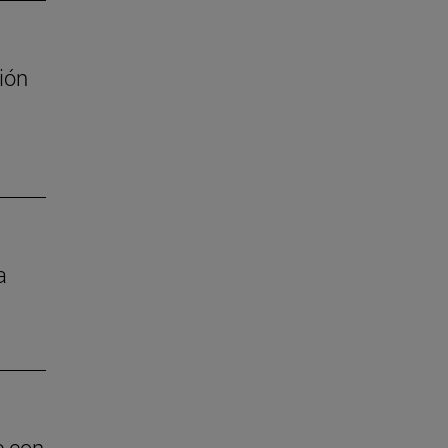
ión
a
e con