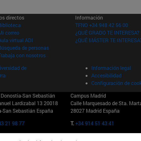
os directos
Información
(abre en nueva ventana)
Biblioteca
TFNO +34 948 42 56 00
(abre en nueva ventana)
Mi correo
¿QUÉ GRADO TE INTERESA?
(abre en nueva ventana)
Aula virtual ADI
¿QUÉ MÁSTER TE INTERESA
(abre en nueva ventana)
Búsqueda de personas
(abre en nueva ventana)
Trabaja con nosotros
versidad de
Información legal
rra
Accesibilidad
Configuración de coo
Donostia-San Sebastián
Campus Madrid
anuel Lardizabal 13 20018
Calle Marquesado de Sta. Marta
a-San Sebastián España
28027 Madrid España
43 21 98 77
T.
+34 914 51 43 41
Nueva York (IESE)
Campus Munich (IESE)