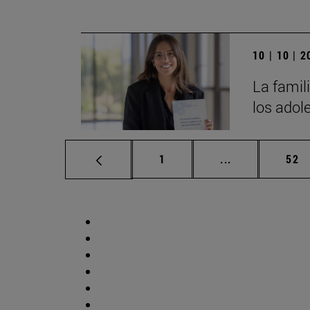
10 | 10 | 
La famili
los adol
Página
Páginas interm
Pág
1
...
52