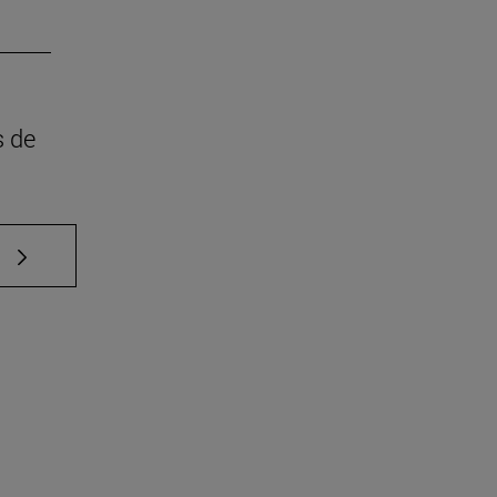
s de
e TAB para desplazarse.