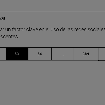
2025
a: un factor clave en el uso de las redes sociale
escentes
edias Use TAB para desplazarse.
ina
Página
Página
Páginas intermedias Us
Página
53
54
...
389