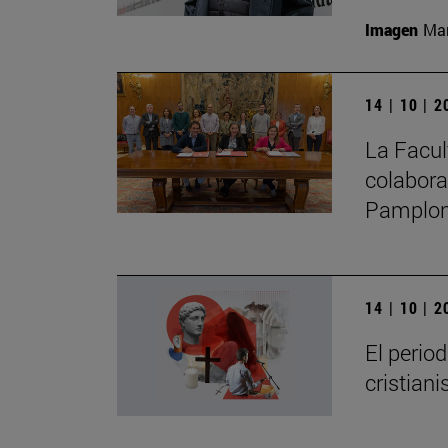
Imagen
Man
14 | 10 | 
La Facul
colabora
Pamplo
14 | 10 | 
El perio
cristian