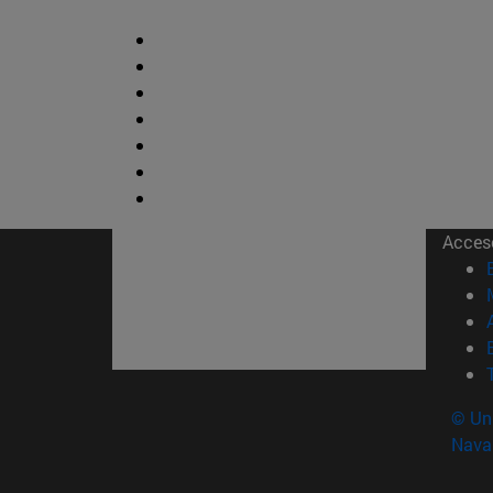
Acces
© Uni
Nava