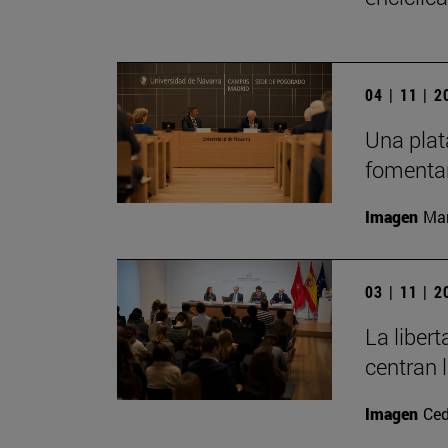
04 | 11 | 
Una plat
fomentar
Imagen
Man
03 | 11 | 
La liber
centran 
Imagen
Ced