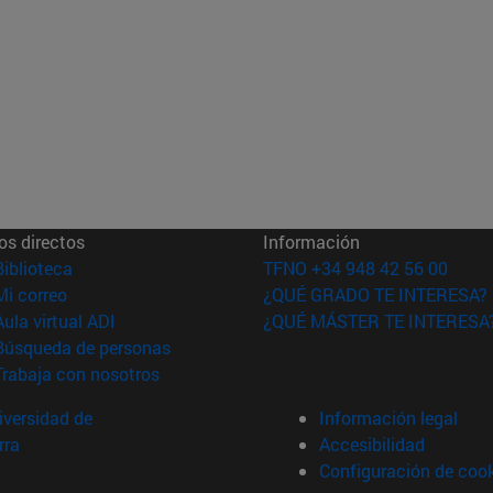
os directos
Información
(abre en nueva ventana)
Biblioteca
TFNO +34 948 42 56 00
(abre en nueva ventana)
Mi correo
¿QUÉ GRADO TE INTERESA?
(abre en nueva ventana)
Aula virtual ADI
¿QUÉ MÁSTER TE INTERESA
(abre en nueva ventana)
Búsqueda de personas
(abre en nueva ventana)
Trabaja con nosotros
versidad de
Información legal
rra
Accesibilidad
Configuración de coo