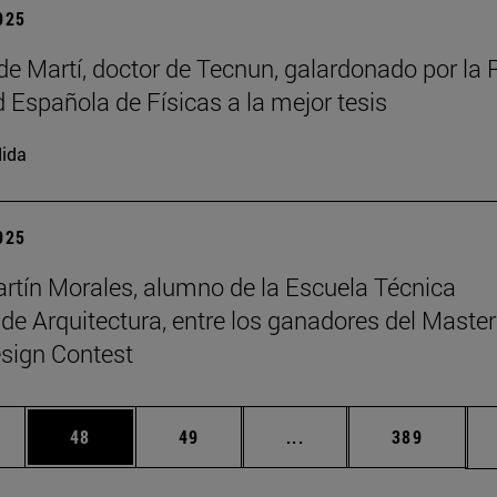
2025
de Martí, doctor de Tecnun, galardonado por la 
 Española de Físicas a la mejor tesis
ida
2025
rtín Morales, alumno de la Escuela Técnica
 de Arquitectura, entre los ganadores del Master
sign Contest
edias Use TAB para desplazarse.
ina
Página
Página
Páginas intermedias Us
Página
48
49
...
389