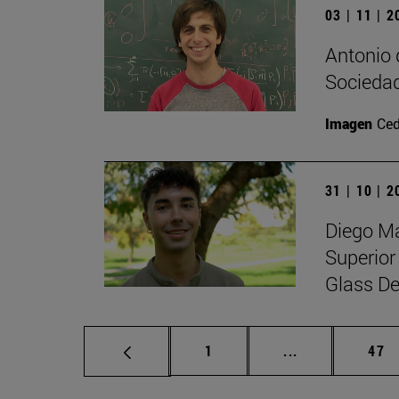
03 | 11 | 
Antonio 
Sociedad
Imagen
Ced
31 | 10 | 
Diego Ma
Superior
Glass De
Página
Páginas interm
Pág
1
...
47