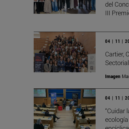
del Conc
III Prem
04 | 11 | 
Cartier,
Sectoria
Imagen
Man
04 | 11 | 
“Cuidar 
ecología
encíclic