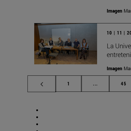
Imagen
Man
10 | 11 | 
La Unive
entreten
Imagen
Man
Página
Páginas interm
Pág
1
...
45