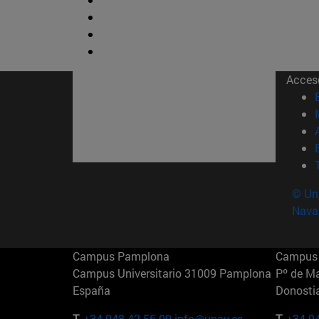
Acces
© Uni
Nava
Campus Pamplona
Campus 
Campus Universitario 31009 Pamplona
Pº de M
España
Donosti
T.
+34 948 42 56 00
info@unav.es
T.
+34 9