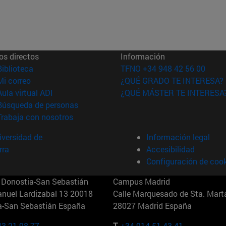
os directos
Información
(abre en nueva ventana)
Biblioteca
TFNO +34 948 42 56 00
(abre en nueva ventana)
Mi correo
¿QUÉ GRADO TE INTERESA?
(abre en nueva ventana)
Aula virtual ADI
¿QUÉ MÁSTER TE INTERESA
(abre en nueva ventana)
Búsqueda de personas
(abre en nueva ventana)
Trabaja con nosotros
versidad de
Información legal
rra
Accesibilidad
Configuración de coo
Donostia-San Sebastián
Campus Madrid
anuel Lardizabal 13 20018
Calle Marquesado de Sta. Marta
a-San Sebastián España
28027 Madrid España
43 21 98 77
T.
+34 914 51 43 41