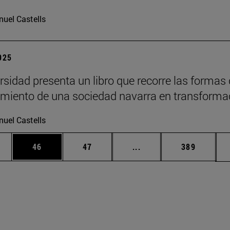
uel Castells
2025
rsidad presenta un libro que recorre las formas
imiento de una sociedad navarra en transforma
uel Castells
edias Use TAB para desplazarse.
ina
Página
Página
Páginas intermedias Us
Página
46
47
...
389