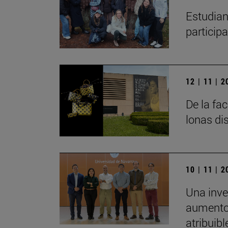
Estudian
particip
12 | 11 | 
De la fa
lonas di
10 | 11 | 
Una inve
aumento 
atribuibl