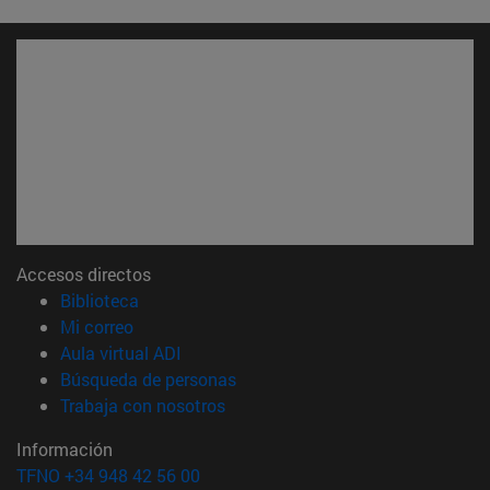
Accesos directos
(abre en nueva ventana)
Biblioteca
(abre en nueva ventana)
Mi correo
(abre en nueva ventana)
Aula virtual ADI
(abre en nueva ventana)
Búsqueda de personas
(abre en nueva ventana)
Trabaja con nosotros
Información
TFNO +34 948 42 56 00