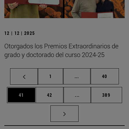
12 | 12 | 2025
Otorgados los Premios Extraordinarios de
grado y doctorado del curso 2024-25
Página
Páginas intermedias Us
Página
1
...
40
Página
Página
Páginas intermedias U
Página
41
42
...
389