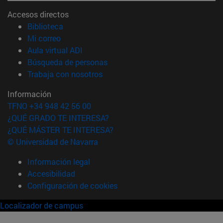
Accesos directos
(abre en nueva ventana)
Biblioteca
(abre en nueva ventana)
Mi correo
(abre en nueva ventana)
Aula virtual ADI
(abre en nueva ventana)
Búsqueda de personas
(abre en nueva ventana)
Trabaja con nosotros
Información
TFNO +34 948 42 56 00
¿QUÉ GRADO TE INTERESA?
¿QUÉ MÁSTER TE INTERESA?
© Universidad de Navarra
Información legal
Accesibilidad
Configuración de cookies
Localizador de campus