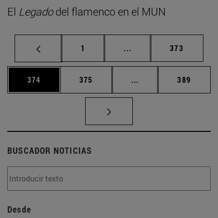
El
Legado
del flamenco en el MUN
Página
Páginas intermedias Us
Página
1
...
373
Página
Página
Páginas intermedias 
Página
374
375
...
389
BUSCADOR NOTICIAS
Desde