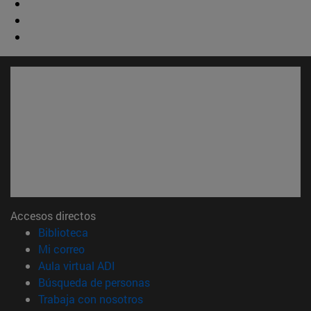
Accesos directos
(abre en nueva ventana)
Biblioteca
(abre en nueva ventana)
Mi correo
(abre en nueva ventana)
Aula virtual ADI
(abre en nueva ventana)
Búsqueda de personas
(abre en nueva ventana)
Trabaja con nosotros