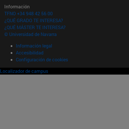
Información
TFNO +34 948 42 56 00
¿QUÉ GRADO TE INTERESA?
¿QUÉ MÁSTER TE INTERESA?
© Universidad de Navarra
Información legal
Accesibilidad
Configuración de cookies
Localizador de campus