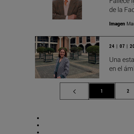
Fallece 
de la Fa
Imagen
Man
24 | 07 | 
Una esta
en el ámb
Página
Pá
1
2