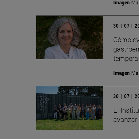
Imagen
Man
30 | 07 | 
Cómo evi
gastroent
tempera
Imagen
Man
30 | 07 | 
El Insti
avanzar 