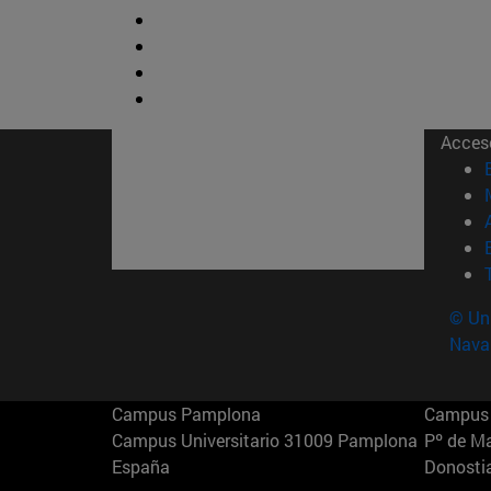
Acces
© Uni
Nava
Campus Pamplona
Campus 
Campus Universitario 31009 Pamplona
Pº de M
España
Donosti