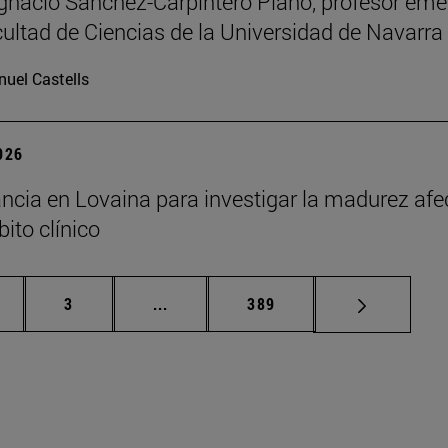
Ignacio Sánchez-Carpintero Plano, profesor emé
cultad de Ciencias de la Universidad de Navarra
uel Castells
2026
ncia en Lovaina para investigar la madurez afe
ito clínico
gina
Página
Páginas intermedias Use TAB para de
Página
3
...
389