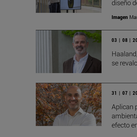
diseño d
Imagen
Man
03 | 08 | 
Haaland,
se reval
31 | 07 | 
Aplican 
ambienta
efecto e