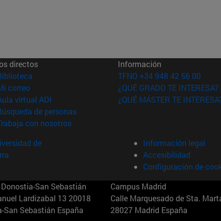
os directos
Información
(abre en nueva ventana)
Biblioteca
TFNO +34 948 42 56 00
(abre en nueva ventana)
Mi correo
¿QUÉ GRADO TE INTERESA?
(abre en nueva ventana)
Aula virtual ADI
¿QUÉ MÁSTER TE INTERESA
(abre en nueva ventana)
Búsqueda de personas
(abre en nueva ventana)
Trabaja con nosotros
versidad de
Información legal
rra
Accesibilidad
Configuración de coo
Donostia-San Sebastián
Campus Madrid
anuel Lardizabal 13 20018
Calle Marquesado de Sta. Marta
a-San Sebastián España
28027 Madrid España