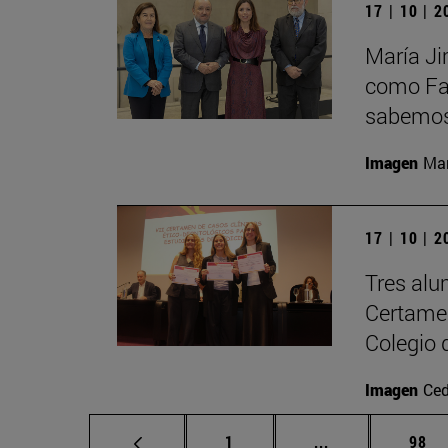
17 | 10 | 
María Ji
como Fac
sabemos 
Imagen
Man
17 | 10 | 
Tres alu
Certamen
Colegio 
Imagen
Ced
Página
Páginas interme
Pági
1
...
98