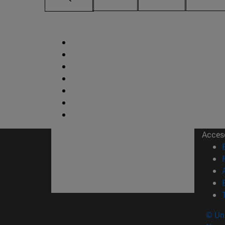
Acces
© Uni