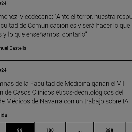
2024
ménez, vicedecana: "Ante el terror, nuestra resp
ultad de Comunicación es y será hacer lo que
y lo que enseñamos: contarlo"
uel Castells
2024
mnas de la Facultad de Medicina ganan el VII
 de Casos Clínicos éticos-deontológicos del
de Médicos de Navarra con un trabajo sobre IA
ida
dias Use TAB para desplazarse.
na
Página
Página
Páginas intermedias U
Página
99
100
...
389