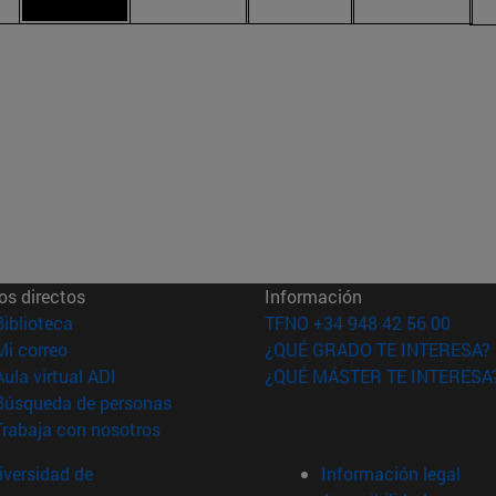
os directos
Información
(abre en nueva ventana)
Biblioteca
TFNO +34 948 42 56 00
(abre en nueva ventana)
Mi correo
¿QUÉ GRADO TE INTERESA?
(abre en nueva ventana)
Aula virtual ADI
¿QUÉ MÁSTER TE INTERESA
(abre en nueva ventana)
Búsqueda de personas
(abre en nueva ventana)
Trabaja con nosotros
versidad de
Información legal