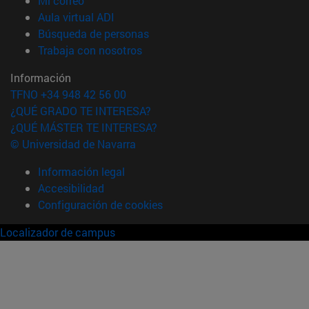
Mi correo
(abre en nueva ventana)
Aula virtual ADI
(abre en nueva ventana)
Búsqueda de personas
(abre en nueva ventana)
Trabaja con nosotros
Información
TFNO +34 948 42 56 00
¿QUÉ GRADO TE INTERESA?
¿QUÉ MÁSTER TE INTERESA?
© Universidad de Navarra
Información legal
Accesibilidad
Configuración de cookies
Localizador de campus