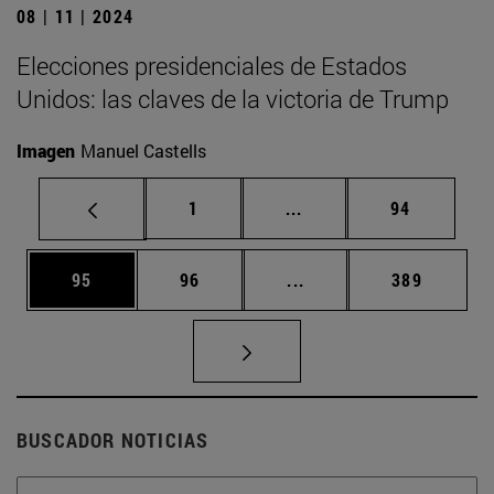
08 | 11 | 2024
Elecciones presidenciales de Estados
Unidos: las claves de la victoria de Trump
Imagen
Manuel Castells
Página
Páginas intermedias Us
Página
1
...
94
Página
Página
Páginas intermedias U
Página
95
96
...
389
BUSCADOR NOTICIAS