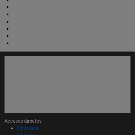
Accesos directos
(abre en nueva ventana)
Biblioteca
(abre en nueva ventana)