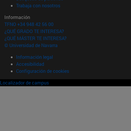
(abre en nueva ventana)
Trabaja con nosotros
Información
TFNO +34 948 42 56 00
¿QUÉ GRADO TE INTERESA?
¿QUÉ MÁSTER TE INTERESA?
© Universidad de Navarra
Información legal
Accesibilidad
Configuración de cookies
Localizador de campus