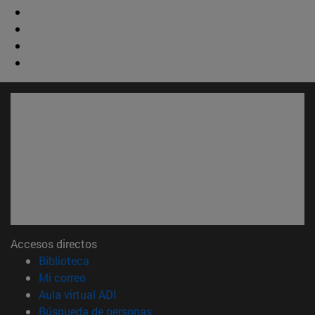
Accesos directos
(abre en nueva ventana)
Biblioteca
(abre en nueva ventana)
Mi correo
(abre en nueva ventana)
Aula virtual ADI
(abre en nueva ventana)
Búsqueda de personas