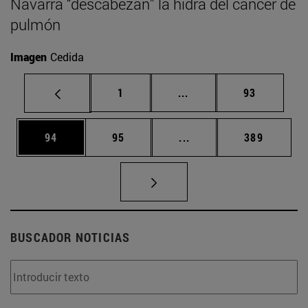
Navarra “descabezan” la hidra del cáncer de
pulmón
Imagen
Cedida
Página
Páginas intermedias Us
Página
1
...
93
Página
Página
Páginas intermedias U
Página
94
95
...
389
BUSCADOR NOTICIAS