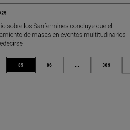
2025
io sobre los Sanfermines concluye que el
miento de masas en eventos multitudinarios
edecirse
edias Use TAB para desplazarse.
ina
Página
Página
Páginas intermedias Us
Página
85
86
...
389