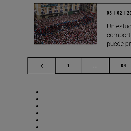
05 | 02 | 
Un estud
comporta
puede pr
Página
Páginas interm
Pág
1
...
84