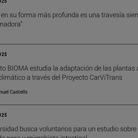
2025
 en su forma más profunda es una travesía sie
rmadora”
2025
tuto BIOMA estudia la adaptación de las plantas 
limático a través del Proyecto CarViTrans
uel Castells
2025
rsidad busca voluntarios para un estudio sobre
de peso y microbiota intestinal