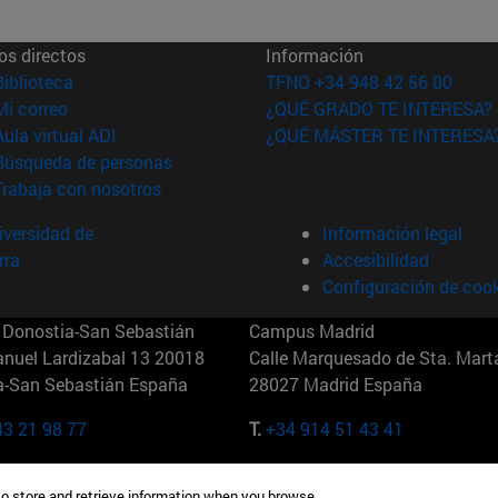
os directos
Información
(abre en nueva ventana)
Biblioteca
TFNO +34 948 42 56 00
(abre en nueva ventana)
Mi correo
¿QUÉ GRADO TE INTERESA?
(abre en nueva ventana)
Aula virtual ADI
¿QUÉ MÁSTER TE INTERESA
(abre en nueva ventana)
Búsqueda de personas
(abre en nueva ventana)
Trabaja con nosotros
versidad de
Información legal
rra
Accesibilidad
Configuración de coo
Donostia-San Sebastián
Campus Madrid
anuel Lardizabal 13 20018
Calle Marquesado de Sta. Marta
a-San Sebastián España
28027 Madrid España
43 21 98 77
T.
+34 914 51 43 41
Nueva York (IESE)
Campus Munich (IESE)
to store and retrieve information when you browse.