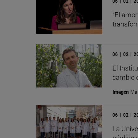
06 | 02 | 
“El amor
transfo
06 | 02 | 
El Insti
cambio c
Imagen
Man
06 | 02 | 
La Unive
pérdida 