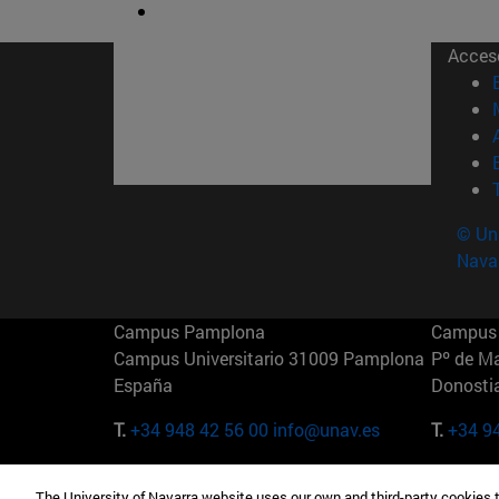
Acces
© Uni
Nava
Campus Pamplona
Campus 
Campus Universitario 31009 Pamplona
Pº de M
España
Donosti
T.
+34 948 42 56 00
info@unav.es
T.
+34 9
Campus Madrid (IESE)
Campus 
The University of Navarra website uses our own and third-party cookies 