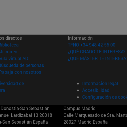
os directos
Información
(abre en nueva ventana)
Biblioteca
TFNO +34 948 42 56 00
(abre en nueva ventana)
Mi correo
¿QUÉ GRADO TE INTERESA?
(abre en nueva ventana)
Aula virtual ADI
¿QUÉ MÁSTER TE INTERESA
(abre en nueva ventana)
Búsqueda de personas
(abre en nueva ventana)
Trabaja con nosotros
versidad de
Información legal
rra
Accesibilidad
Configuración de coo
Donostia-San Sebastián
Campus Madrid
anuel Lardizabal 13 20018
Calle Marquesado de Sta. Marta
a-San Sebastián España
28027 Madrid España