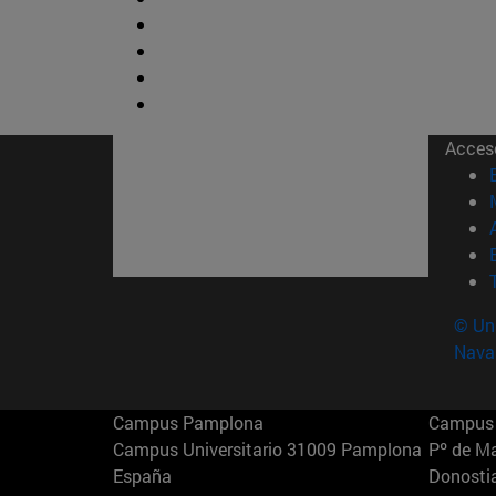
Acces
© Uni
Nava
Campus Pamplona
Campus 
Campus Universitario 31009 Pamplona
Pº de M
España
Donosti