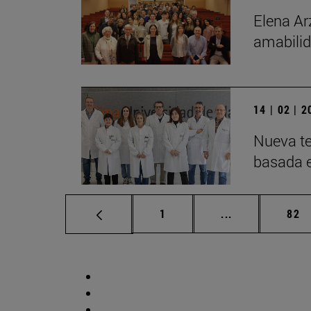
Elena Ar
amabilid
14 | 02 | 
Nueva te
basada 
Página
Páginas interm
Pág
1
...
82