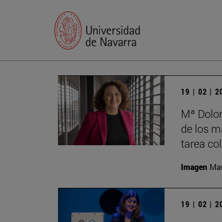
19 | 02 | 
Mª Dolor
de los má
tarea co
Imagen
Man
19 | 02 | 