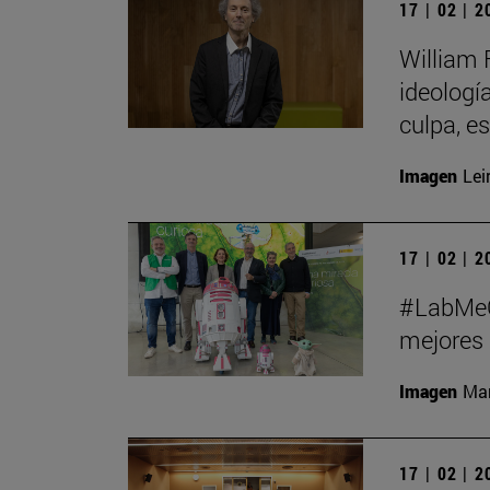
17 | 02 | 
William 
ideologí
culpa, e
Imagen
Lei
17 | 02 | 
#LabMeCr
mejores 
Imagen
Man
17 | 02 | 