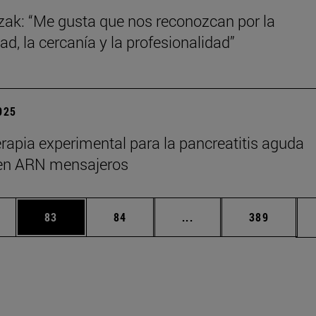
zak: “Me gusta que nos reconozcan por la
ad, la cercanía y la profesionalidad”
2025
rapia experimental para la pancreatitis aguda
en ARN mensajeros
edias Use TAB para desplazarse.
ina
Página
Página
Páginas intermedias Us
Página
83
84
...
389