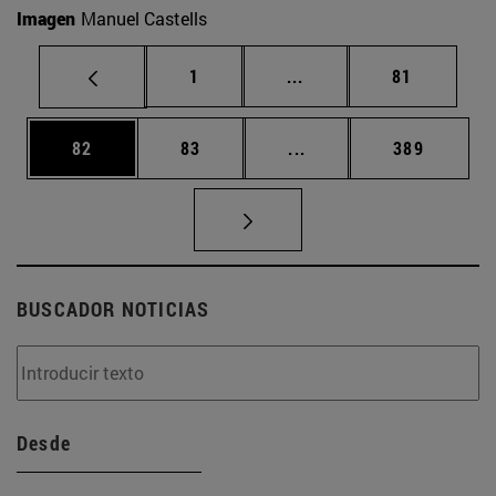
Imagen
Manuel Castells
Página
Páginas intermedias Us
Página
1
...
81
Página
Página
Páginas intermedias U
Página
82
83
...
389
BUSCADOR NOTICIAS
Desde