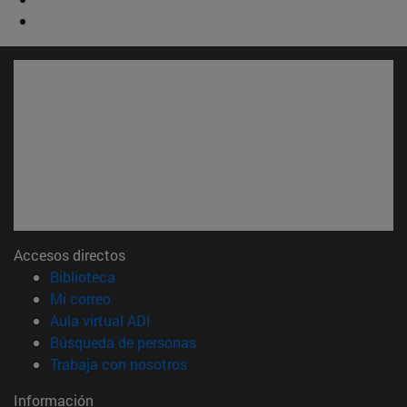
Accesos directos
(abre en nueva ventana)
Biblioteca
(abre en nueva ventana)
Mi correo
(abre en nueva ventana)
Aula virtual ADI
(abre en nueva ventana)
Búsqueda de personas
(abre en nueva ventana)
Trabaja con nosotros
Información