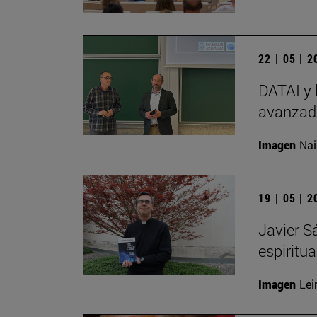
22 | 05 | 
DATAI y 
avanzada
Imagen
Nai
19 | 05 | 
Javier S
espiritu
Imagen
Lei