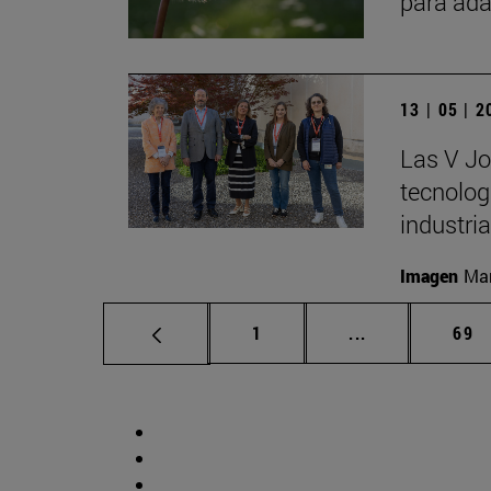
para ada
13 | 05 | 
Las V Jo
tecnologí
industria
Imagen
Man
Página
Páginas interm
Pág
1
...
69