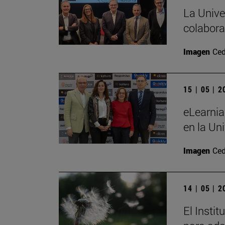
La Unive
colabora
Imagen
Ced
15 | 05 | 
eLearnia
en la Un
Imagen
Ced
14 | 05 | 
El Insti