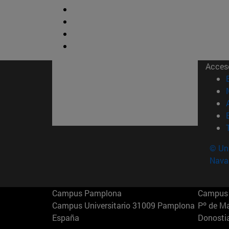
Acces
© Uni
Nava
Campus Pamplona
Campus 
Campus Universitario 31009 Pamplona
Pº de M
España
Donosti