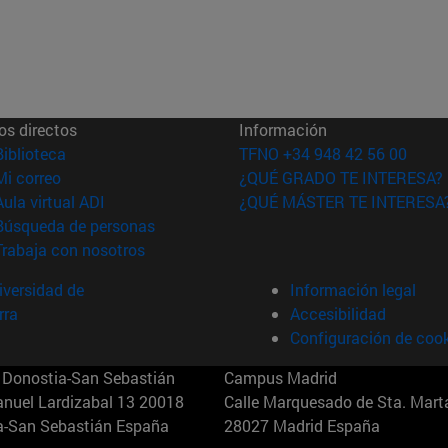
os directos
Información
(abre en nueva ventana)
Biblioteca
TFNO +34 948 42 56 00
(abre en nueva ventana)
Mi correo
¿QUÉ GRADO TE INTERESA?
(abre en nueva ventana)
Aula virtual ADI
¿QUÉ MÁSTER TE INTERESA
(abre en nueva ventana)
Búsqueda de personas
(abre en nueva ventana)
Trabaja con nosotros
versidad de
Información legal
rra
Accesibilidad
Configuración de coo
Donostia-San Sebastián
Campus Madrid
anuel Lardizabal 13 20018
Calle Marquesado de Sta. Marta
a-San Sebastián España
28027 Madrid España