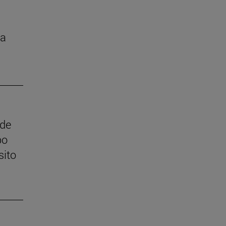
la
 de
po
sito