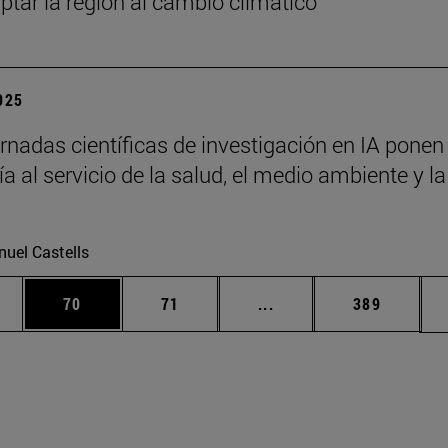
ptar la región al cambio climático
2025
rnadas científicas de investigación en IA ponen 
a al servicio de la salud, el medio ambiente y la
uel Castells
edias Use TAB para desplazarse.
ina
Página
Página
Páginas intermedias Us
Página
70
71
...
389