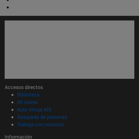
Accesos directos
(abre en nueva ventana)
Biblioteca
(abre en nueva ventana)
Mi correo
(abre en nueva ventana)
Aula virtual ADI
(abre en nueva ventana)
Búsqueda de personas
(abre en nueva ventana)
Trabaja con nosotros
Información