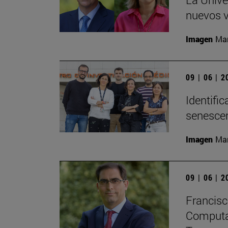
nuevos v
Imagen
Man
09 | 06 | 
Identifi
senesce
Imagen
Man
09 | 06 | 
Francisc
Computaci