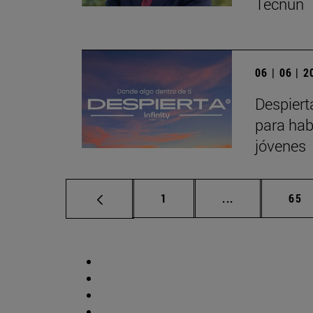
Tecnun
06 | 06 | 
Despiert
para hab
jóvenes
Página
Páginas interm
Pág
1
...
65