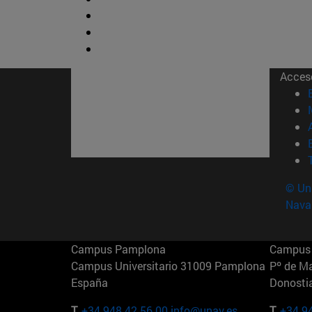
Acces
© Uni
Nava
Campus Pamplona
Campus 
Campus Universitario 31009 Pamplona
Pº de M
España
Donosti
T.
+34 948 42 56 00
info@unav.es
T.
+34 9