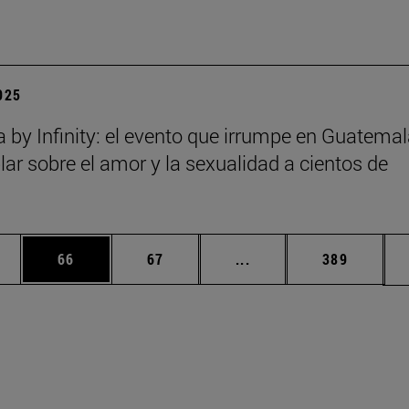
2025
a by Infinity: el evento que irrumpe en Guatema
lar sobre el amor y la sexualidad a cientos de
edias Use TAB para desplazarse.
ina
Página
Página
Páginas intermedias Us
Página
66
67
...
389