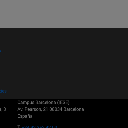
?
kies
Campus Barcelona (IESE)
, 3
Av. Pearson, 21 08034 Barcelona
España
T.
+34 93 253 42 00