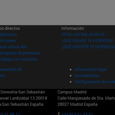
os directos
Información
(abre en nueva ventana)
Biblioteca
TFNO +34 948 42 56 00
(abre en nueva ventana)
Mi correo
¿QUÉ GRADO TE INTERESA?
(abre en nueva ventana)
Aula virtual ADI
¿QUÉ MÁSTER TE INTERESA
(abre en nueva ventana)
Búsqueda de personas
(abre en nueva ventana)
Trabaja con nosotros
versidad de
Información legal
rra
Accesibilidad
Configuración de coo
Donostia-San Sebastián
Campus Madrid
anuel Lardizabal 13 20018
Calle Marquesado de Sta. Marta
a-San Sebastián España
28027 Madrid España
43 21 98 77
T.
+34 914 51 43 41