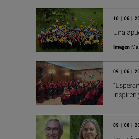
10 | 06 | 
Una apue
Imagen
Man
09 | 06 | 
“Esperam
inspiren 
09 | 06 | 
La Unive