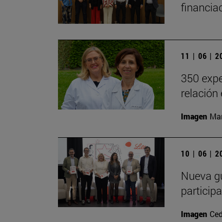
financia
11 | 06 | 
350 expe
relación
Imagen
Man
10 | 06 | 
Nueva gu
particip
Imagen
Ced