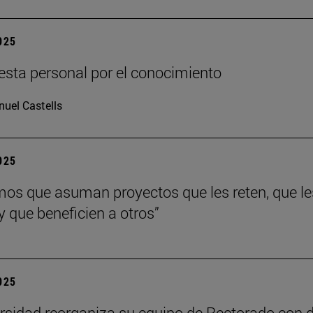
2025
sta personal por el conocimiento
uel Castells
2025
os que asuman proyectos que les reten, que le
y que beneficien a otros”
2025
rsidad reorganiza su equipo de Rectorado con 