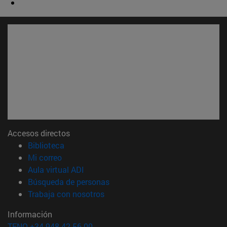
Accesos directos
(abre en nueva ventana)
Biblioteca
(abre en nueva ventana)
Mi correo
(abre en nueva ventana)
Aula virtual ADI
(abre en nueva ventana)
Búsqueda de personas
(abre en nueva ventana)
Trabaja con nosotros
Información
TFNO +34 948 42 56 00