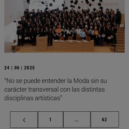
24 | 06 | 2025
“No se puede entender la Moda sin su
carácter transversal con las distintas
disciplinas artísticas”
Página
Páginas intermedias Us
Página
1
...
62