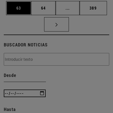
Página
Página
Páginas intermedias U
Página
63
64
...
389
BUSCADOR NOTICIAS
Desde
Hasta