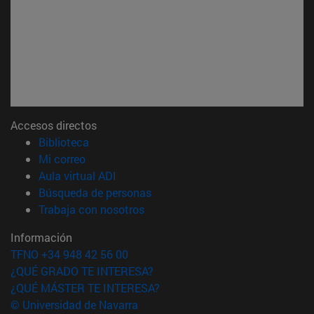
Accesos directos
(abre en nueva ventana)
Biblioteca
(abre en nueva ventana)
Mi correo
(abre en nueva ventana)
Aula virtual ADI
(abre en nueva ventana)
Búsqueda de personas
(abre en nueva ventana)
Trabaja con nosotros
Información
TFNO +34 948 42 56 00
¿QUÉ GRADO TE INTERESA?
¿QUÉ MÁSTER TE INTERESA?
© Universidad de Navarra