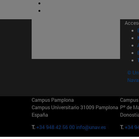
Acces
© Uni
Nava
Campus Pamplona
Campus 
Campus Universitario 31009 Pamplona
Pº de M
España
Donosti
T.
+34 948 42 56 00
info@unav.es
T.
+34 9