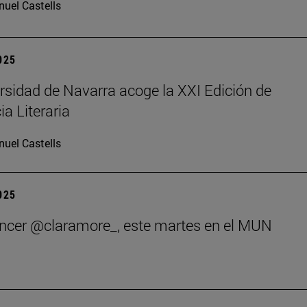
uel Castells
2025
rsidad de Navarra acoge la XXI Edición de
ia Literaria
uel Castells
2025
encer @claramore_, este martes en el MUN