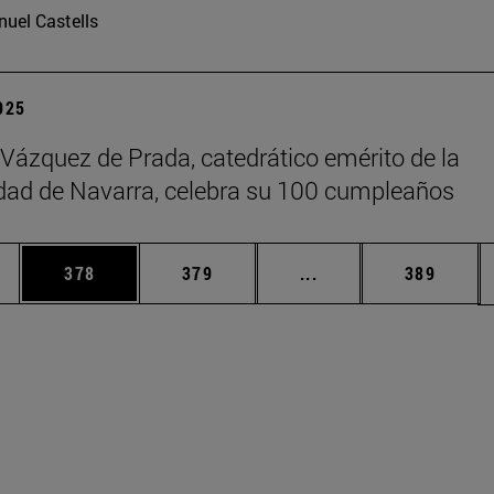
uel Castells
2025
 Vázquez de Prada, catedrático emérito de la
dad de Navarra, celebra su 100 cumpleaños
ias Use TAB para desplazarse.
a
Página
Página
Páginas intermedias 
Página
378
379
...
389