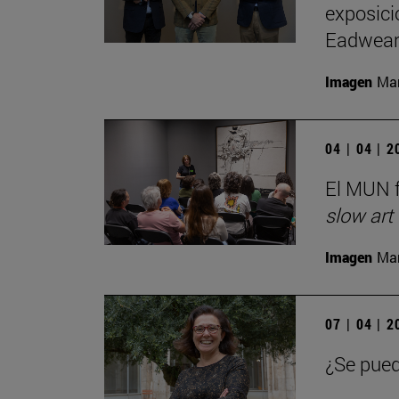
exposici
Eadwear
Imagen
Man
04 | 04 | 
El MUN f
slow art
Imagen
Man
07 | 04 | 
¿Se pued