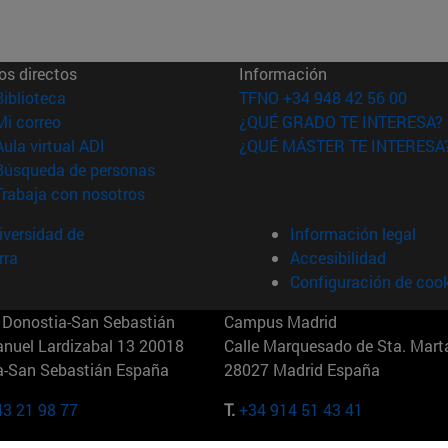
os directos
Información
(abre en nueva ventana)
Biblioteca
TFNO +34 948 42 56 00
(abre en nueva ventana)
Mi correo
¿QUÉ GRADO TE INTERESA?
(abre en nueva ventana)
Aula virtual ADI
¿QUÉ MÁSTER TE INTERESA
(abre en nueva ventana)
Búsqueda de personas
(abre en nueva ventana)
Trabaja con nosotros
versidad de
Información legal
rra
Accesibilidad
Configuración de coo
Donostia-San Sebastián
Campus Madrid
anuel Lardizabal 13 20018
Calle Marquesado de Sta. Marta
a-San Sebastián España
28027 Madrid España
43 21 98 77
T.
+34 914 51 43 41