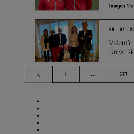
Imagen
Man
29 | 04 | 
Valentín
Universi
Página
Páginas intermed
Págin
1
...
377