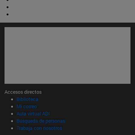
Accesos directos
(abre en nueva ventana)
Biblioteca
(abre en nueva ventana)
Mi correo
(abre en nueva ventana)
Aula virtual ADI
(abre en nueva ventana)
Búsqueda de personas
(abre en nueva ventana)
Trabaja con nosotros