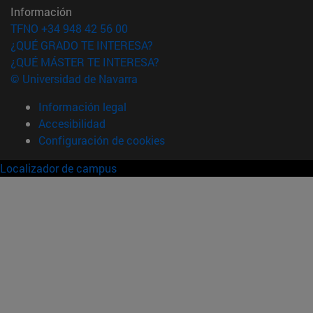
Información
TFNO +34 948 42 56 00
¿QUÉ GRADO TE INTERESA?
¿QUÉ MÁSTER TE INTERESA?
© Universidad de Navarra
Información legal
Accesibilidad
Configuración de cookies
Localizador de campus