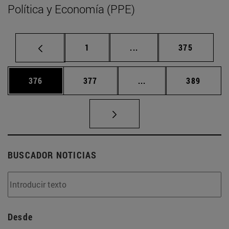
Política y Economía (PPE)
Página
Páginas intermedias Us
Página
1
...
375
Página
Página
Páginas intermedias 
Página
376
377
...
389
BUSCADOR NOTICIAS
Desde