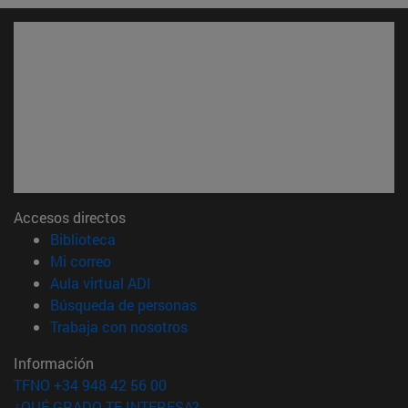
Accesos directos
(abre en nueva ventana)
Biblioteca
(abre en nueva ventana)
Mi correo
(abre en nueva ventana)
Aula virtual ADI
(abre en nueva ventana)
Búsqueda de personas
(abre en nueva ventana)
Trabaja con nosotros
Información
TFNO +34 948 42 56 00
¿QUÉ GRADO TE INTERESA?