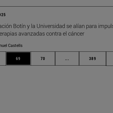
2025
ción Botín y la Universidad se alían para impul
erapias avanzadas contra el cáncer
uel Castells
edias Use TAB para desplazarse.
ina
Página
Página
Páginas intermedias Us
Página
69
70
...
389