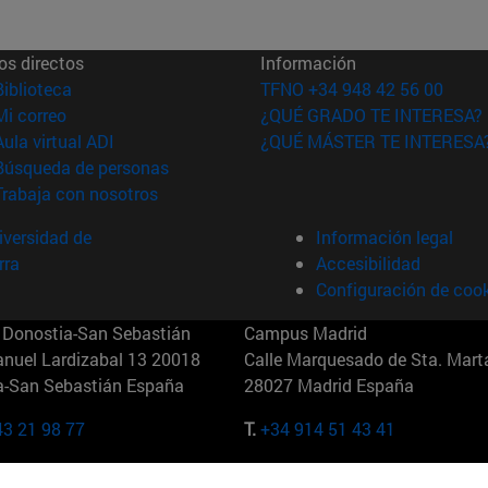
os directos
Información
(abre en nueva ventana)
Biblioteca
TFNO +34 948 42 56 00
(abre en nueva ventana)
Mi correo
¿QUÉ GRADO TE INTERESA?
(abre en nueva ventana)
Aula virtual ADI
¿QUÉ MÁSTER TE INTERESA
(abre en nueva ventana)
Búsqueda de personas
(abre en nueva ventana)
Trabaja con nosotros
versidad de
Información legal
rra
Accesibilidad
Configuración de coo
Donostia-San Sebastián
Campus Madrid
anuel Lardizabal 13 20018
Calle Marquesado de Sta. Marta
a-San Sebastián España
28027 Madrid España
43 21 98 77
T.
+34 914 51 43 41
Nueva York (IESE)
Campus Munich (IESE)