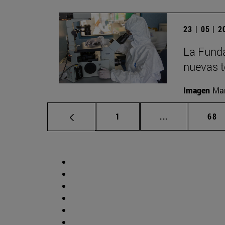
23 | 05 | 
La Funda
nuevas t
Imagen
Man
Página
Páginas interm
Pág
1
...
68