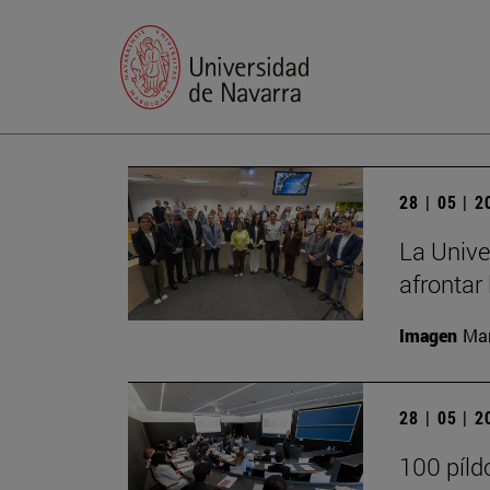
28 | 05 | 
La Unive
afrontar 
Imagen
Man
28 | 05 | 
100 píld