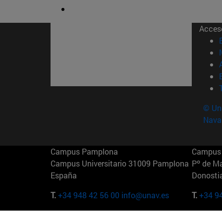
Acces
© Uni
Nava
Campus Pamplona
Campus 
Campus Universitario 31009 Pamplona
Pº de M
España
Donosti
T.
+34 948 42 56 00
info@unav.es
T.
+34 9
Campus Madrid (IESE)
Campus 