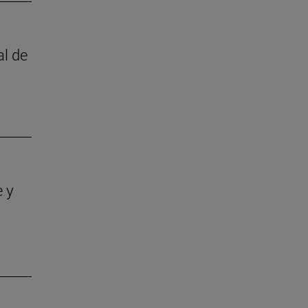
al de
e y