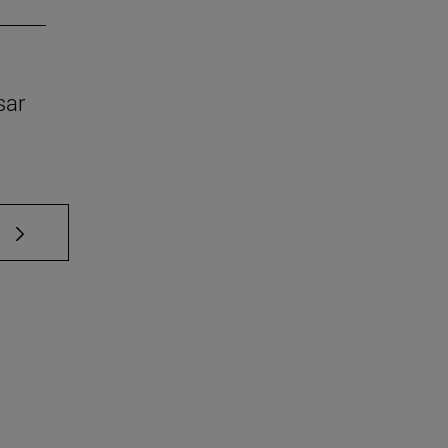
sar
e TAB para desplazarse.