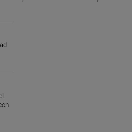
dad
el
con