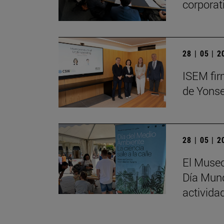
corporat
28 | 05 | 
ISEM fir
de Yonse
28 | 05 | 
El Museo
Día Mund
activida