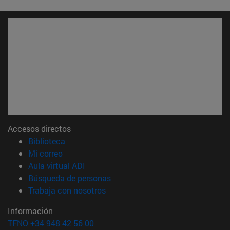
Accesos directos
(abre en nueva ventana)
Biblioteca
(abre en nueva ventana)
Mi correo
(abre en nueva ventana)
Aula virtual ADI
(abre en nueva ventana)
Búsqueda de personas
(abre en nueva ventana)
Trabaja con nosotros
Información
TFNO +34 948 42 56 00