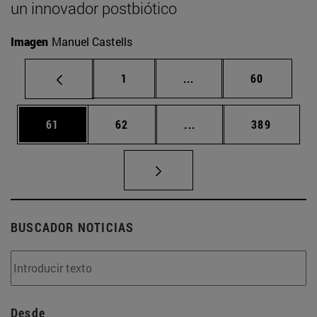
un innovador postbiótico
Imagen
Manuel Castells
Página
Páginas intermedias Us
Página
1
...
60
Página
Página
Páginas intermedias U
Página
61
62
...
389
BUSCADOR NOTICIAS
Desde