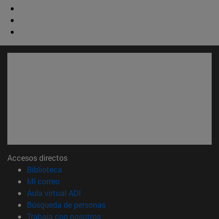
Accesos directos
(abre en nueva ventana)
Biblioteca
(abre en nueva ventana)
Mi correo
(abre en nueva ventana)
Aula virtual ADI
(abre en nueva ventana)
Búsqueda de personas
(abre en nueva ventana)
Trabaja con nosotros