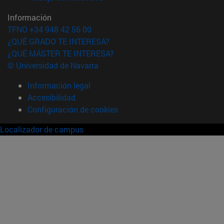
Información
TFNO +34 948 42 56 00
¿QUÉ GRADO TE INTERESA?
¿QUÉ MÁSTER TE INTERESA?
© Universidad de Navarra
Información legal
Accesibilidad
Configuración de cookies
Localizador de campus