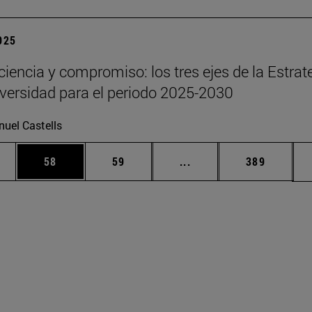
2025
 ciencia y compromiso: los tres ejes de la Estrat
iversidad para el periodo 2025-2030
uel Castells
edias Use TAB para desplazarse.
ina
Página
Página
Páginas intermedias Us
Página
58
59
...
389