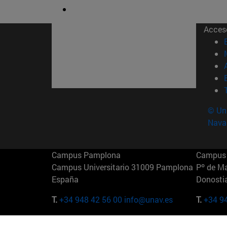
Acces
© Uni
Nava
Campus Pamplona
Campus 
Campus Universitario 31009 Pamplona
Pº de M
España
Donosti
T.
+34 948 42 56 00
info@unav.es
T.
+34 9
Campus Madrid (IESE)
Campus 