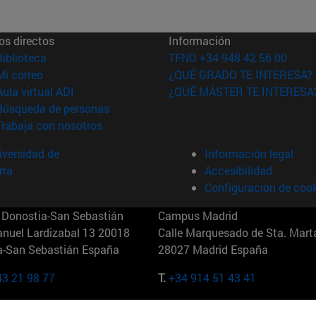
os directos
Información
(abre en nueva ventana)
Biblioteca
TFNO +34 948 42 56 00
(abre en nueva ventana)
Mi correo
¿QUÉ GRADO TE INTERESA?
(abre en nueva ventana)
Aula virtual ADI
¿QUÉ MÁSTER TE INTERESA
(abre en nueva ventana)
Búsqueda de personas
(abre en nueva ventana)
Trabaja con nosotros
versidad de
Información legal
rra
Accesibilidad
Configuración de coo
Donostia-San Sebastián
Campus Madrid
anuel Lardizabal 13 20018
Calle Marquesado de Sta. Marta
a-San Sebastián España
28027 Madrid España
43 21 98 77
T.
+34 914 51 43 41
Nueva York (IESE)
Campus Munich (IESE)