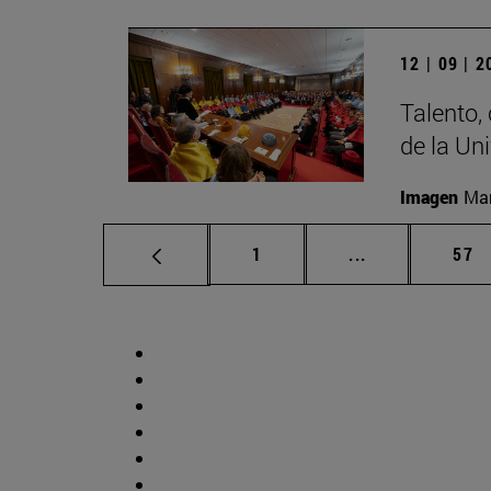
12 | 09 | 
Talento,
de la Un
Imagen
Man
Página
Páginas interm
Pág
1
...
57