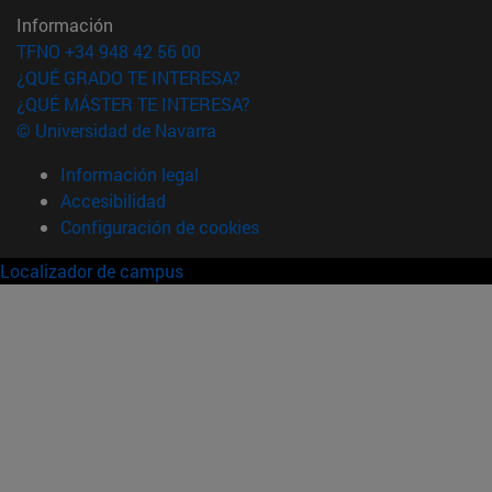
Información
TFNO +34 948 42 56 00
¿QUÉ GRADO TE INTERESA?
¿QUÉ MÁSTER TE INTERESA?
© Universidad de Navarra
Información legal
Accesibilidad
Configuración de cookies
Localizador de campus