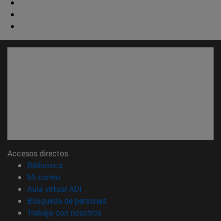
Accesos directos
(abre en nueva ventana)
Biblioteca
(abre en nueva ventana)
Mi correo
(abre en nueva ventana)
Aula virtual ADI
(abre en nueva ventana)
Búsqueda de personas
(abre en nueva ventana)
Trabaja con nosotros