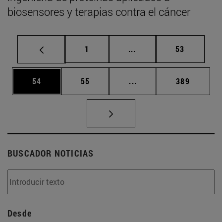
biosensores y terapias contra el cáncer
Página
Páginas intermedias Us
Página
1
...
53
Página
Página
Páginas intermedias U
Página
54
55
...
389
BUSCADOR NOTICIAS
Desde