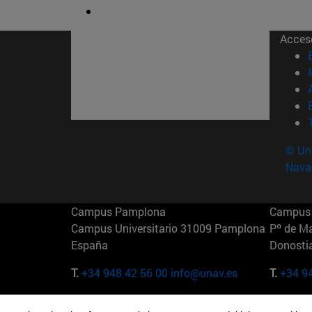
Acces
© Uni
Nava
Campus Pamplona
Campus 
Campus Universitario 31009 Pamplona
Pº de M
España
Donosti
T.
+34 948 42 56 00
info@unav.es
T.
+34 9
Campus Madrid (IESE)
Campus 