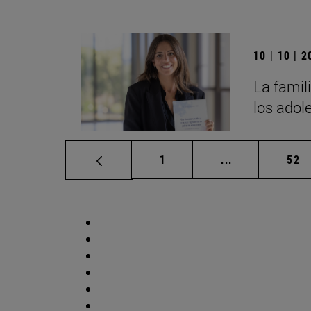
10 | 10 | 
La famili
los adol
Página
Páginas interm
Pág
1
...
52