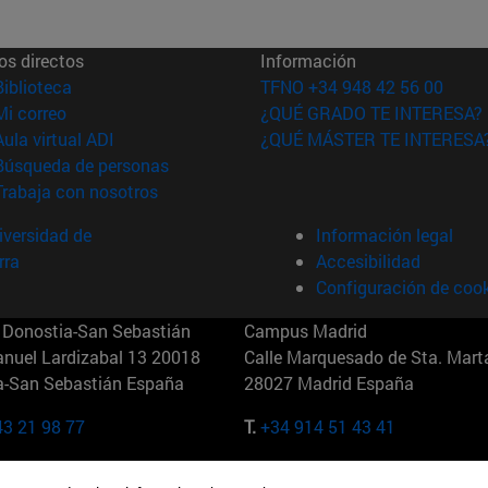
os directos
Información
(abre en nueva ventana)
Biblioteca
TFNO +34 948 42 56 00
(abre en nueva ventana)
Mi correo
¿QUÉ GRADO TE INTERESA?
(abre en nueva ventana)
Aula virtual ADI
¿QUÉ MÁSTER TE INTERESA
(abre en nueva ventana)
Búsqueda de personas
(abre en nueva ventana)
Trabaja con nosotros
versidad de
Información legal
rra
Accesibilidad
Configuración de coo
Donostia-San Sebastián
Campus Madrid
anuel Lardizabal 13 20018
Calle Marquesado de Sta. Marta
a-San Sebastián España
28027 Madrid España
43 21 98 77
T.
+34 914 51 43 41
Nueva York (IESE)
Campus Munich (IESE)