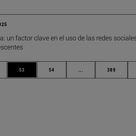
2025
a: un factor clave en el uso de las redes sociale
escentes
edias Use TAB para desplazarse.
ina
Página
Página
Páginas intermedias Us
Página
53
54
...
389