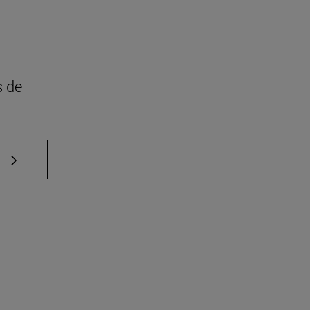
s de
e TAB para desplazarse.