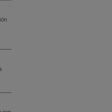
ión
a
e con