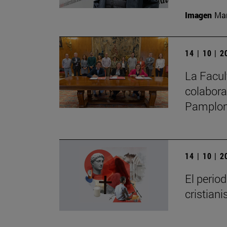
Imagen
Man
14 | 10 | 
La Facul
colabora
Pamplo
14 | 10 | 
El perio
cristian