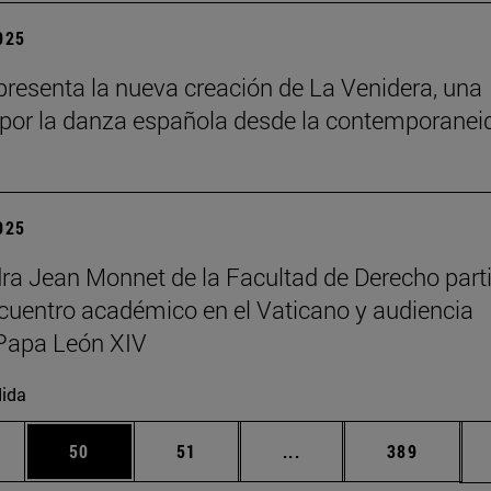
2025
resenta la nueva creación de La Venidera, una
por la danza española desde la contemporanei
2025
ra Jean Monnet de la Facultad de Derecho part
cuentro académico en el Vaticano y audiencia
Papa León XIV
ida
edias Use TAB para desplazarse.
ina
Página
Página
Páginas intermedias Us
Página
50
51
...
389