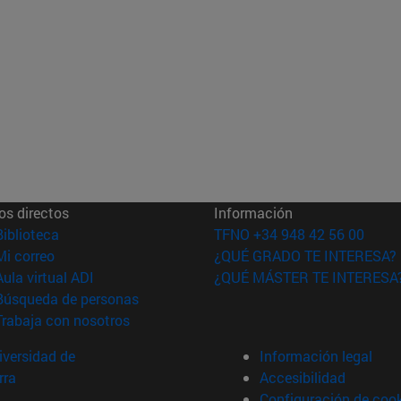
os directos
Información
(abre en nueva ventana)
Biblioteca
TFNO +34 948 42 56 00
(abre en nueva ventana)
Mi correo
¿QUÉ GRADO TE INTERESA?
(abre en nueva ventana)
Aula virtual ADI
¿QUÉ MÁSTER TE INTERESA
(abre en nueva ventana)
Búsqueda de personas
(abre en nueva ventana)
Trabaja con nosotros
versidad de
Información legal
rra
Accesibilidad
Configuración de coo