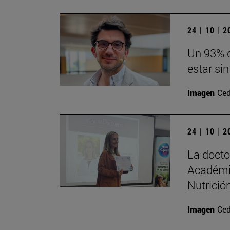
24 | 10 | 
Un 93% d
estar sin
Imagen
Ced
24 | 10 | 
La doct
Académi
Nutrición
Imagen
Ced