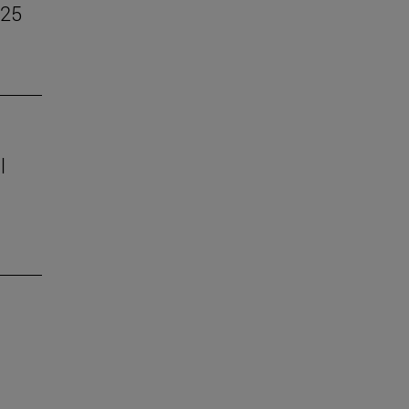
–25
l