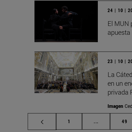
24 | 10 | 
El MUN p
apuesta 
23 | 10 | 
La Cáted
en un en
privada 
Imagen
Ced
Página
Páginas interm
Pág
1
...
49