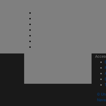
Acces
© Uni
Nava