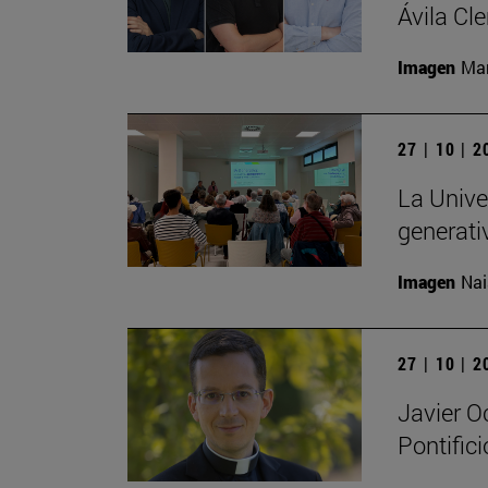
Ávila Cl
Imagen
Man
27 | 10 | 
La Univer
generati
Imagen
Nai
27 | 10 | 
Javier O
Pontific