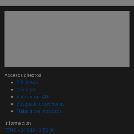
Accesos directos
(abre en nueva ventana)
Biblioteca
(abre en nueva ventana)
Mi correo
(abre en nueva ventana)
Aula virtual ADI
(abre en nueva ventana)
Búsqueda de personas
(abre en nueva ventana)
Trabaja con nosotros
Información
TFNO +34 948 42 56 00