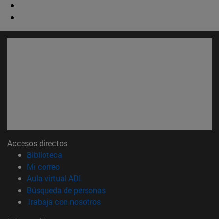
Accesos directos
(abre en nueva ventana)
Biblioteca
(abre en nueva ventana)
Mi correo
(abre en nueva ventana)
Aula virtual ADI
(abre en nueva ventana)
Búsqueda de personas
(abre en nueva ventana)
Trabaja con nosotros