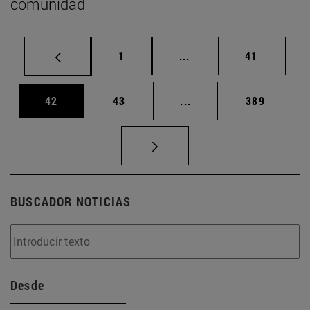
comunidad
Página
Páginas intermedias Us
Página
1
...
41
Página
Página
Páginas intermedias U
Página
42
43
...
389
BUSCADOR NOTICIAS
Desde