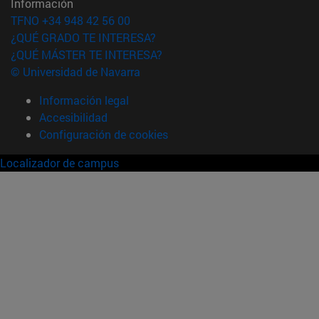
Información
TFNO +34 948 42 56 00
¿QUÉ GRADO TE INTERESA?
¿QUÉ MÁSTER TE INTERESA?
© Universidad de Navarra
Información legal
Accesibilidad
Configuración de cookies
Localizador de campus